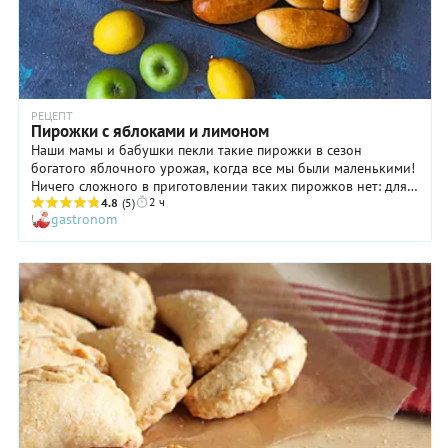
РЕЦЕПТ
Пирожки с яблоками и лимоном
Наши мамы и бабушки пекли такие пирожки в сезон
богатого яблочного урожая, когда все мы были маленькими!
Ничего сложного в приготовлении таких пирожков нет: для
2 ч
вкусного семейного чаепития нам потребуется простое
4.8
(5)
gastronom
домашнее тесто, яблоки, лимон. А для всех, кто с тестом
исключительно на «вы», мы подготовили рабочий
пошаговый рецепт. Следуйте ему — и все получится! Для
начинки мы выбрали яблоки кисло-сладкого сорта, но тут вы
можете внести свои коррективы, исходя, например, из
наличия в вашем дачном саду.