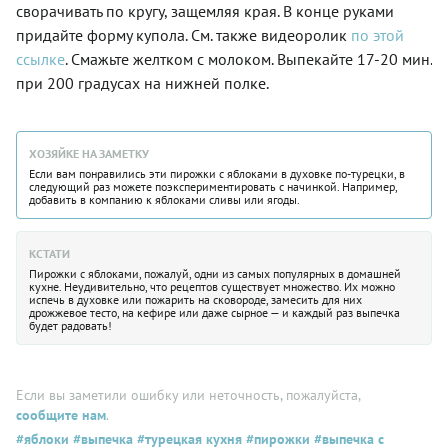
сворачивать по кругу, защемляя края. В конце руками
придайте форму купола. См. также видеоролик
по этой
ссылке
. Смажьте желтком с молоком. Выпекайте 17-20 мин.
при 200 градусах на нижней полке.
ХОЗЯЙКЕ НА ЗАМЕТКУ
Если вам понравились эти пирожки с яблоками в духовке по-турецки, в
следующий раз можете поэкспериментировать с начинкой. Например,
добавить в компанию к яблоками сливы или ягоды.
КСТАТИ
Пирожки с яблоками, пожалуй, одни из самых популярных в домашней
кухне. Неудивительно, что рецептов существует множество. Их можно
испечь в духовке или пожарить на сковороде, замесить для них
дрожжевое тесто, на кефире или даже сырное — и каждый раз выпечка
будет радовать!
Если вы заметили ошибку или неточность, пожалуйста,
сообщите нам
.
#яблоки
#выпечка
#турецкая кухня
#пирожки
#выпечка с