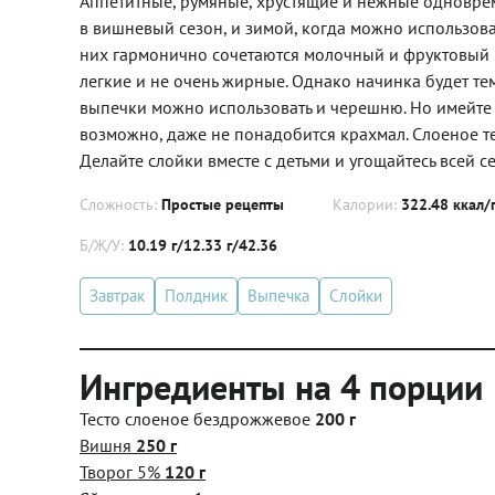
Аппетитные, румяные, хрустящие и нежные одноврем
в вишневый сезон, и зимой, когда можно использов
них гармонично сочетаются молочный и фруктовый 
легкие и не очень жирные. Однако начинка будет те
выпечки можно использовать и черешню. Но имейте 
возможно, даже не понадобится крахмал. Слоеное те
Делайте слойки вместе с детьми и угощайтесь всей с
Сложность:
Простые рецепты
Калории:
322.48 ккал/
Б/Ж/У:
10.19 г/12.33 г/42.36
Завтрак
Полдник
Выпечка
Слойки
Ингредиенты на 4 порции
Тесто слоеное бездрожжевое
200 г
Вишня
250 г
Творог 5%
120 г