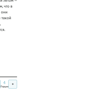
 и летом —
, что в
 они
я такой
,
ся.
4
+
Порции