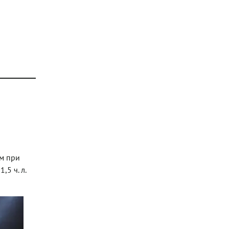
ом при
5 ч. л.