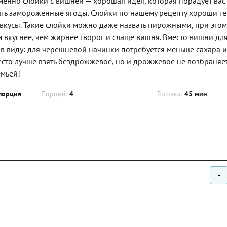
енно слойки с вишней — хорошая идея, которая порадует вас
ать замороженные ягоды. Слойки по нашему рецепту хороши тем
вкусы. Такие слойки можно даже назвать пирожными, при этом
м вкуснее, чем жирнее творог и слаще вишня. Вместо вишни дл
в виду: для черешневой начинки потребуется меньше сахара и
сто лучше взять бездрожжевое, но и дрожжевое не возбраняет
емьей!
порция
Порций:
4
Готовка:
45 мин
-