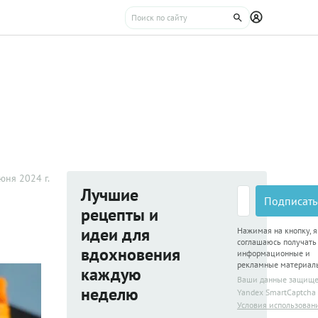
юня 2024 г.
Лучшие
Подписать
рецепты и
идеи для
Нажимая на кнопку, я
соглашаюсь получать
вдохновения
информационные и
рекламные материал
каждую
Ваши данные защищ
неделю
Yandex SmartCaptcha
Условия использован