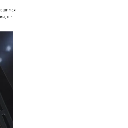
тавшимся
ки, не