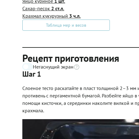
Яйцо куриное
1 шт.
Сахар-песок
2 ст.л.
Крахмал кукурузный
3 ч.л.
Таблица мер и весов
Рецепт приготовления
Негаснущий экран
Шаг 1
Слоеное тесто раскатайте в пласт толщиной 2–3 мм 
противень с пергаментной бумагой. Разбейте яйцо в
помощи кисточки, а серединки наколите вилкой и пр
крахмала.