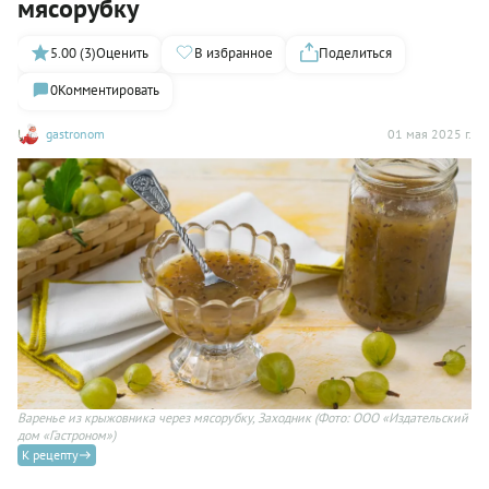
мясорубку
5.00 (3)
Оценить
В избранное
Поделиться
0
Комментировать
gastronom
01 мая 2025 г.
Варенье из крыжовника через мясорубку, Заходник
(Фото: ООО «Издательский
дом «Гастроном»)
К рецепту