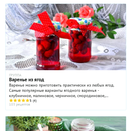
ГРУППА
Варенье из ягод
Варенье можно приготовить практически из любых ягод.
Самые популярные варианты ягодного варенья -
клубничное, малиновое, черничное, смородиновое,
крыжовенное. Но не стоит сбрасывать со счетов и вареье ...
5
(4)
103 рецептов