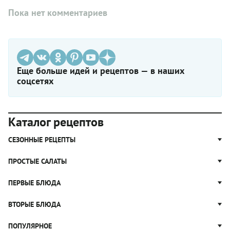
Пока нет комментариев
Еще больше идей и рецептов — в наших
соцсетях
Каталог рецептов
СЕЗОННЫЕ РЕЦЕПТЫ
Рецепты из капусты
ПРОСТЫЕ САЛАТЫ
Блюда с картошкой
Простые салаты
ПЕРВЫЕ БЛЮДА
Рецепты с грибами
Салат Оливье
Яблочные пироги
Щи
ВТОРЫЕ БЛЮДА
Салат Цезарь
Рецепты с клюквой
Борщ
Салат Нисуаз
Котлеты
ПОПУЛЯРНОЕ
Блюда из тыквы
Рассольник