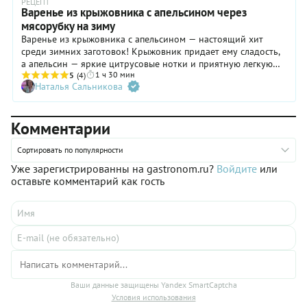
РЕЦЕПТ
Варенье из крыжовника с апельсином через
мясорубку на зиму
Варенье из крыжовника с апельсином — настоящий хит
среди зимних заготовок! Крыжовник придает ему сладость,
а апельсин — яркие цитрусовые нотки и приятную легкую
1 ч 30 мин
кислинку. Готовить такое варенье легко и быстро: тяжелая
5
(4)
Наталья Сальникова
артиллерия в виде мясорубки сделает всю самую сложную
работу за вас. Такая заготовка идеально подойдет к
свежезаваренному чаю и для начинки тортов и пирогов.
Комментарии
Рецепт варенья из крыжовника и апельсина через мясорубку
ждет вас ниже — обязательно попробуйте. Предпочтительно,
если это будет красный сладкий крыжовник, но подойдут
Сортировать по популярности
для его приготовления и другие сорта.
Уже зарегистрированны на gastronom.ru?
Войдите
или
оставьте комментарий как гость
Ваши данные защищены Yandex SmartCaptcha
Условия использования