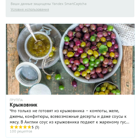
Ваши данные защищены Yandex SmartCaptcha
Условия использования
ГРУППА
Крыжовник
Что только не готовят из крыжовника – компоты, желе,
джемы, конфитюры, всевозможные десерты и даже соусы к
мясу. В Англии соус из крыжовника подают к жареному гусю.
Это единственная ягода, которую ...
5
(3)
100 рецептов