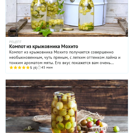
РЕЦЕПТ
Компот из крыжовника Мохито
Компот из крыжовника Мохито получается совершенно
необыкновенным, чуть пряным, с легким оттенком лайма и
тонким ароматом мяты. Его вкус покажется вам очень
45 мин
знакомым, так как напоминает рецептуру ...
5
(4)