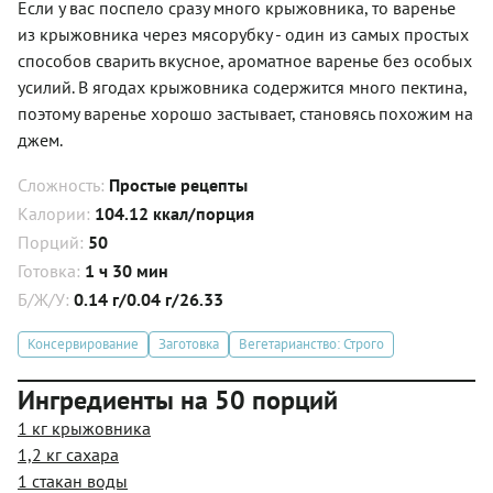
Если у вас поспело сразу много крыжовника, то варенье
из крыжовника через мясорубку - один из самых простых
способов сварить вкусное, ароматное варенье без особых
усилий. В ягодах крыжовника содержится много пектина,
поэтому варенье хорошо застывает, становясь похожим на
джем.
Сложность:
Простые рецепты
Калории:
104.12 ккал/порция
Порций:
50
Готовка:
1 ч 30 мин
Б/Ж/У:
0.14 г/0.04 г/26.33
Консервирование
Заготовка
Вегетарианство: Строго
Ингредиенты на 50 порций
1 кг крыжовника
1,2 кг сахара
1 стакан воды