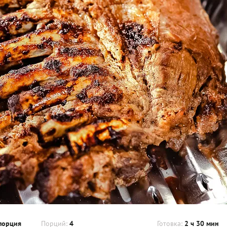
порция
Порций:
4
Готовка:
2 ч 30 мин