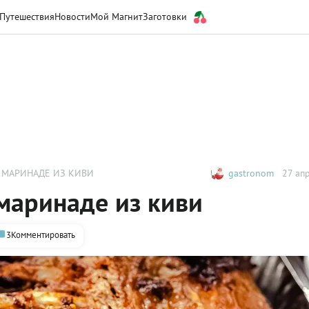
Путешествия
Новости
Мой Магнит
Заготовки
 МАРИНАДЕ ИЗ КИВИ
gastronom
27 апр
маринаде из киви
3
Комментировать