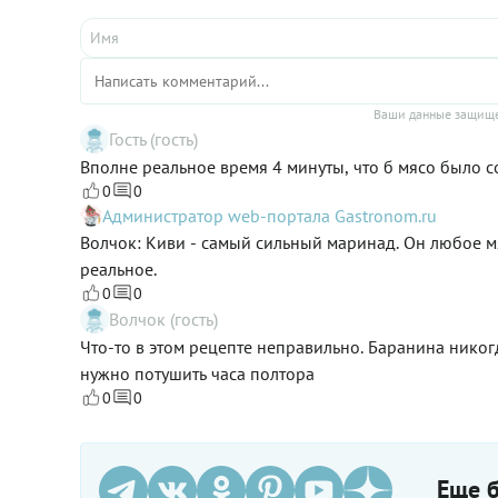
Ваши данные защище
Гость (гость)
Вполне реальное время 4 минуты, что б мясо было 
0
0
Администратор web-портала Gastronom.ru
Волчок: Киви - самый сильный маринад. Он любое мя
реальное.
0
0
Волчок (гость)
Что-то в этом рецепте неправильно. Баранина нико
нужно потушить часа полтора
0
0
Еще б