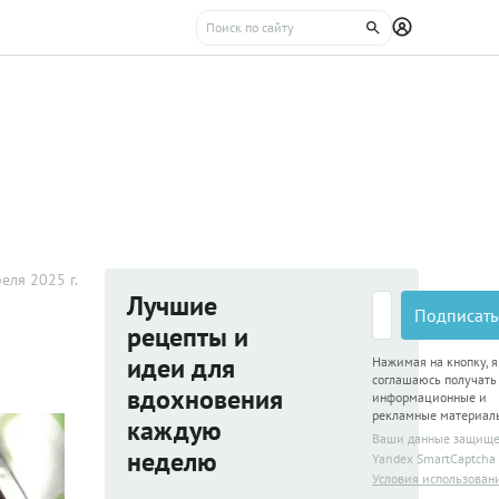
еля 2025 г.
Лучшие
Подписать
рецепты и
идеи для
Нажимая на кнопку, я
соглашаюсь получать
вдохновения
информационные и
рекламные материал
каждую
Ваши данные защищ
неделю
Yandex SmartCaptcha
Условия использован