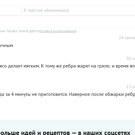
ны Yandex SmartCaptcha
Условия использования
24 сентя
сочным
30 и
со делает мягким. К тому же ребра жарят на гриле, и время в
13 и
гда за 4 минуты не приготовится. Наверное после обжарки ре
ольше идей и рецептов — в наших соцсетях