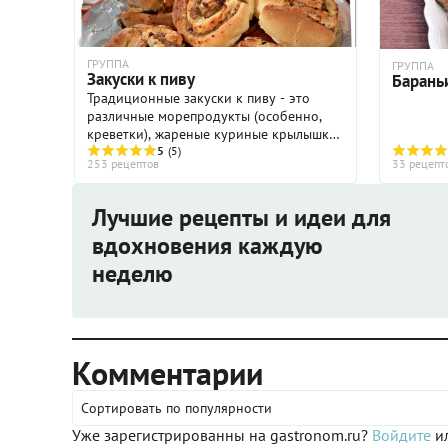
ГРУППА
ГРУППА
Закуски к пиву
Барань
Традиционные закуски к пиву - это
различные морепродукты (особенно,
креветки), жареные куриные крылышки,
небольшие соленые закуски на
5
(5)
253 рецептов
33 рецепт
шпажках, снэки, чипсы, сосиски,
колбаски. Креветки можно обжарить ...
Лучшие рецепты и идеи для
вдохновения каждую
неделю
Комментарии
Сортировать по популярности
Уже зарегистрированны на gastronom.ru?
Войдите
ил