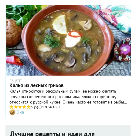
РЕЦЕПТ
Калья из лесных грибов
Калья относится к рассольным супам, ее можно считать
предком современного рассольника. Блюдо старинное,
относится к русской кухне. Очень часто ее готовят из рыбы,
1 ч 30 мин
но встречается калья из грибов. Для грибной кальи лучше
5
(5)
Юна
взять смесь разных грибов, вкус супа только от этого
выиграет. Летом грибы свежие, а зимой — то, что заготовили.
Грибная калья — постный суп, его можно подать
вегетарианцам и в Пост.
Лучшие рецепты и идеи для