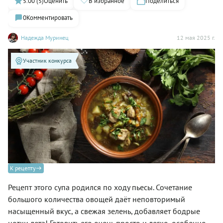
5.00 (5)
Оценить
В избранное
Поделиться
0
Комментировать
Надежда Муринец
12 мая 2025 г.
Участник конкурса
К рецепту
Рецепт этого супа родился по ходу пьесы. Сочетание
большого количества овощей даёт неповторимый
насыщенный вкус, а свежая зелень, добавляет бодрые
нотки лета! Готовить его очень просто и легко, особенно