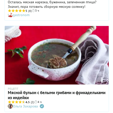
Осталась мясная нарезка, буженина, запеченная птица?
Значит, пора готовить сборную мясную солянку!
3 ч
5
(4)
gastronom
РЕЦЕПТ
Мясной бульон с белыми грибами и фрикадельками
из индейки
4 ч
4.5
(2)
Ольга Захарова