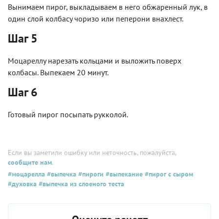
Вынимаем пирог, выкладываем в него обжаренный лук, в
один слой колбасу чоризо или пеперони внахлест.
Шаг 5
Моцареллу нарезать кольцами и выложить поверх
колбасы. Выпекаем 20 минут.
Шаг 6
Готовый пирог посыпать рукколой.
Если вы заметили ошибку или неточность, пожалуйста,
сообщите нам
.
#моцарелла
#выпечка
#пироги
#выпекание
#пирог с сыром
#духовка
#выпечка из слоеного теста