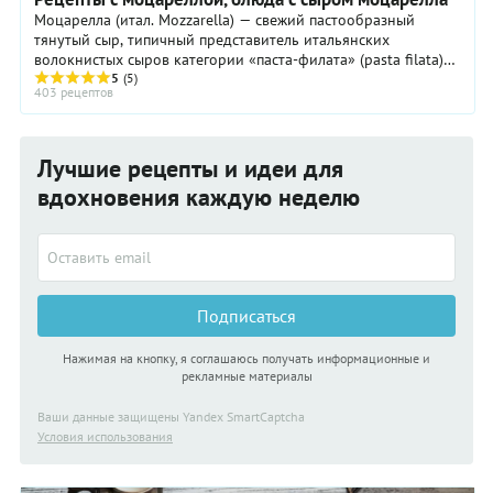
Моцарелла (итал. Mozzarella) — свежий пастообразный
тянутый сыр, типичный представитель итальянских
волокнистых сыров категории «паста-филата» (pasta filata)
родом с Юга Италии. Сегодня моцареллу из ...
5
(5)
403 рецептов
Лучшие рецепты и идеи для
вдохновения каждую неделю
Подписаться
Нажимая на кнопку, я соглашаюсь получать информационные и
рекламные материалы
Ваши данные защищены Yandex SmartCaptcha
Условия использования