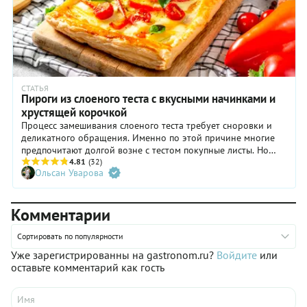
СТАТЬЯ
Пироги из слоеного теста с вкусными начинками и
хрустящей корочкой
Процесс замешивания слоеного теста требует сноровки и
деликатного обращения. Именно по этой причине многие
предпочитают долгой возне с тестом покупные листы. Но
если вы решитесь приготовить домашнее, будете
4.81
(32)
Ольсан Уварова
вознаграждены вкуснейшей выпечкой, превосходящей по
вкусу магазинную в разы. Ниже расскажем, какое оно —
идеальное слоеное тесто, и поделимся рецептами пирогов с
Комментарии
самыми вкусными начинками и хрустящей корочкой.
Сортировать по популярности
Уже зарегистрированны на gastronom.ru?
Войдите
или
оставьте комментарий как гость