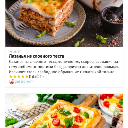
РЕЦЕПТ
Лазанья из слоеного теста
Лазанья из слоеного теста, конечно же, скорее, вариация на
тему любимого многими блюда, причем достаточно вольная.
Извиняет столь свободное обращение с классикой только
2 ч
вкус блюда: он поистине великолепен и действительно
5
(8)
gastronom
близок к оригиналу. К тому же принцип приготовления
соблюдается до самых мельчайших деталей. А еще,
согласитесь, слоеное тесто легче купить, чем специальные
листы, да и стоит оно дешевле. Ну а если вы никак не
желаете именовать это блюдо «лазаньей», пожалуйста!
Назовите его мясным пирогом и не сомневайтесь, что его по
достоинству оценят ваши домочадцы.