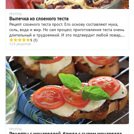
ГРУППА
Выпечка из слоеного теста
Рецепт слоеного теста прост. Его основу составляют мука,
соль, вода и жир. Но сам процесс приготовления теста очень
длительный и трудоемкий. И это подтвердит любой повар,
который хоть раз пробовал ...
5
(3)
524 рецептов
ГРУППА
Рецепты с моцареллой, блюда с сыром моцарелла