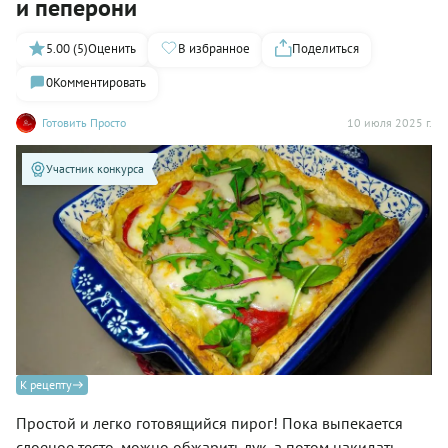
и пеперони
5.00 (5)
Оценить
В избранное
Поделиться
0
Комментировать
Готовить Просто
10 июля 2025 г.
Участник конкурса
К рецепту
Простой и легко готовящийся пирог! Пока выпекается
слоеное тесто, можно обжарить лук, а потом накидать