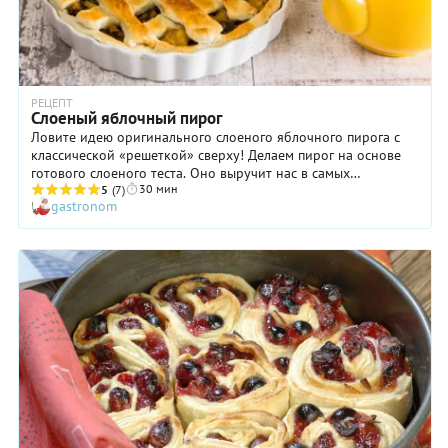
РЕЦЕПТ
Слоеный яблочный пирог
Ловите идею оригинального слоеного яблочного пирога с
классической «решеткой» сверху! Делаем пирог на основе
готового слоеного теста. Оно выручит нас в самых
30 мин
разнообразных ситуациях: когда вдруг на вечер
5
(7)
gastronom
неожиданно наметились гости, или близкие заметили, что «в
доме ничего нет к чаю», или огромные корзины с дачными
яблоками недвусмысленно намекают, что их надо срочно
пустить в дело. В технологии приготовления слоеного
яблочного пирога нет ничего особенного, однако начинка в
прямом и переносном смысле слова "с изюминкой": в нее на
самом деле добавляется изюм, замоченный в черном чае. А
яблоки мы слегка обжариваем, тушим и затем измельчаем
блендером. В результате начинка получается
необыкновенно нежной. Если идея использования одних
только яблок для этого слоеного пирога кажется вам
слишком скучной, добавьте к ним бруснику или терн. Тушите
их вместе с яблоками, а затем также измельчите блендером.
Вкус начинки будет более насыщенным.