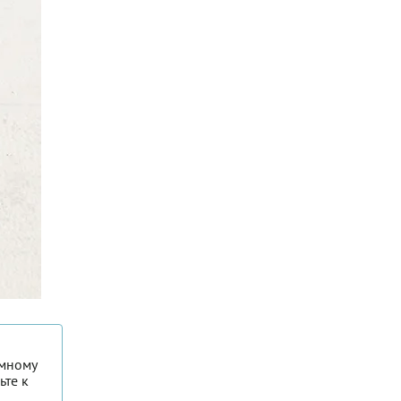
емному
ьте к