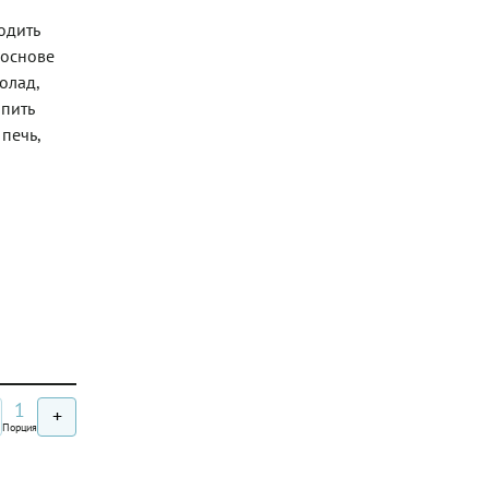
одить
 основе
олад,
опить
печь,
1
+
Порция