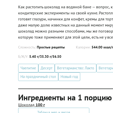
Как растопить шоколад на водяной бане — вопрос, 
кондитерские эксперименты на своей кухне. Растопл
готовят глазури, начинки для конфет, кремы для то
даже малую долю известных на данный момент миру д
шоколад можно разными способами, мы же поговорим
которую тоже применяют для этой цели, есть не у все
Сложность:
Простые рецепты
Калории:
544.00 ккал/
Б/Ж/У:
5.40 г/35.30 г/56.50
Чаепитие
Десерт
Вегетарианство: Лакто
Вегетар
На праздничный стол
Новый год
Ингредиенты на 1 порцию
Шоколад
100 г
Таблица мер и весов