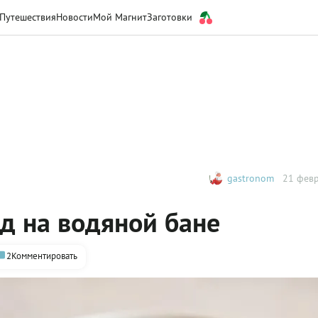
Путешествия
Новости
Мой Магнит
Заготовки
gastronom
21 февр
д на водяной бане
2
Комментировать