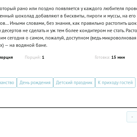
который рано или поздно появляется у каждого любителя пров
енный шоколад добавляют в бисквиты, пироги и муссы, на его
ртов… Иными словами, без знания, как правильно растопить шок
есертов не сделать и уж тем более кондитером не стать. Раст
 сегодня о самом, пожалуй, доступном (ведь микроволновая 
х) — на водяной бане.
порция
Порций:
1
Готовка:
15 мин
ианство
День рождения
Детский праздник
К приходу гостей
-