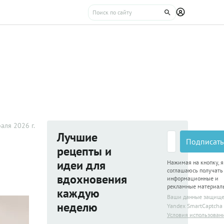
аля 2026 г.
Лучшие
Подписать
рецепты и
идеи для
Нажимая на кнопку, я
соглашаюсь получать
вдохновения
информационные и
рекламные материал
каждую
Ваши данные защищ
неделю
Yandex SmartCaptcha
Условия использован