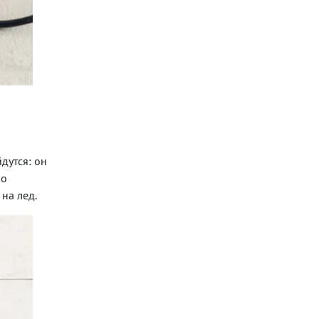
дутся: он
но
 на лед.