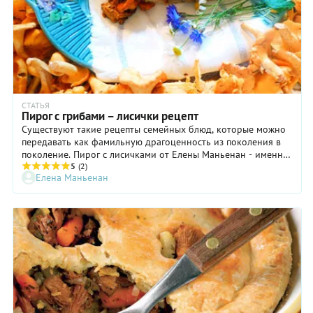
СТАТЬЯ
Пирог с грибами – лисички рецепт
Существуют такие рецепты семейных блюд, которые можно
передавать как фамильную драгоценность из поколения в
поколение. Пирог с лисичками от Елены Маньенан - именно
такое семейное достояние.
5
(2)
Елена Маньенан