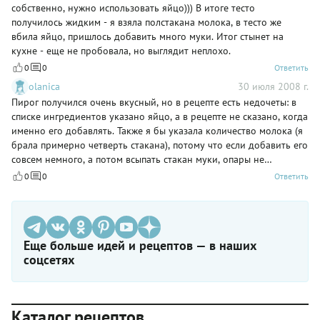
собственно, нужно использовать яйцо))) В итоге тесто
получилось жидким - я взяла полстакана молока, в тесто же
вбила яйцо, пришлось добавить много муки. Итог стынет на
кухне - еще не пробовала, но выглядит неплохо.
0
0
Ответить
olanica
30 июля 2008 г.
Пирог получился очень вкусный, но в рецепте есть недочеты: в
списке ингредиентов указано яйцо, а в рецепте не сказано, когда
именно его добавлять. Также я бы указала количество молока (я
брала примерно четверть стакана), потому что если добавить его
совсем немного, а потом всыпать стакан муки, опары не
получается.
0
0
Ответить
Еще больше идей и рецептов — в наших
соцсетях
Каталог рецептов