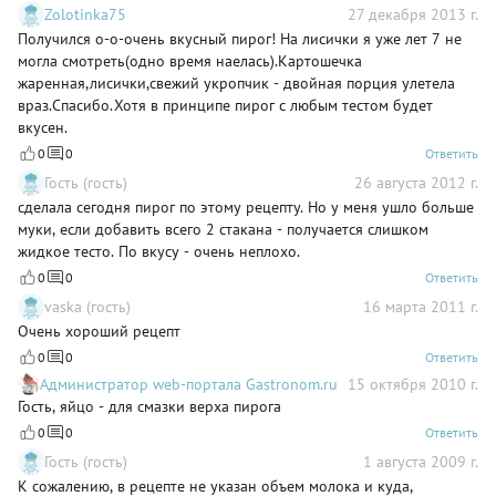
Zolotinka75
27 декабря 2013 г.
Получился о-о-очень вкусный пирог! На лисички я уже лет 7 не
могла смотреть(одно время наелась).Картошечка
жаренная,лисички,свежий укропчик - двойная порция улетела
враз.Спасибо.Хотя в принципе пирог с любым тестом будет
вкусен.
0
0
Ответить
Гость (гость)
26 августа 2012 г.
сделала сегодня пирог по этому рецепту. Но у меня ушло больше
муки, если добавить всего 2 стакана - получается слишком
жидкое тесто. По вкусу - очень неплохо.
0
0
Ответить
vaska (гость)
16 марта 2011 г.
Очень хороший рецепт
0
0
Ответить
Администратор web-портала Gastronom.ru
15 октября 2010 г.
Гость, яйцо - для смазки верха пирога
0
0
Ответить
Гость (гость)
1 августа 2009 г.
К сожалению, в рецепте не указан объем молока и куда,