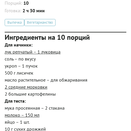
Порций:
10
Готовка:
2 ч 30 мин
Выпечка
Вегетарианство
Ингредиенты на 10 порций
Для начинки:
лук репчатый – 1 луковица
соль – по вкусу
укроп – 1 пучок
500 г лисичек
масло растительное – для обжаривания
2 средние морковки
2 большие картофелины
Для теста:
мука просеянная – 2 стакана
молоко – 150 мл
яйцо – 1 шт.
10 г сухих дрожжей