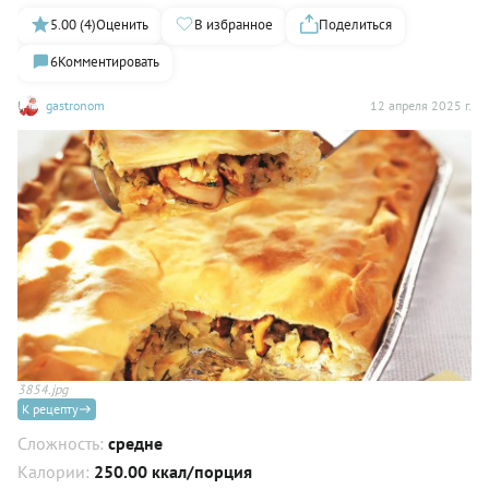
5.00 (4)
Оценить
В избранное
Поделиться
6
Комментировать
gastronom
12 апреля 2025 г.
3854.jpg
К рецепту
Сложность:
средне
Калории:
250.00 ккал/порция