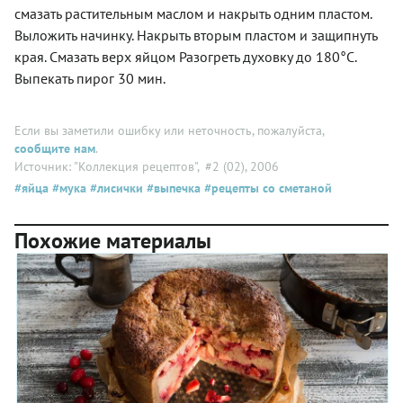
смазать растительным маслом и накрыть одним пластом.
Выложить начинку. Накрыть вторым пластом и защипнуть
края. Смазать верх яйцом Разогреть духовку до 180°С.
Выпекать пирог 30 мин.
Если вы заметили ошибку или неточность, пожалуйста,
сообщите нам
.
Источник: "Коллекция рецептов"
, #2 (02), 2006
#яйца
#мука
#лисички
#выпечка
#рецепты со сметаной
Похожие материалы