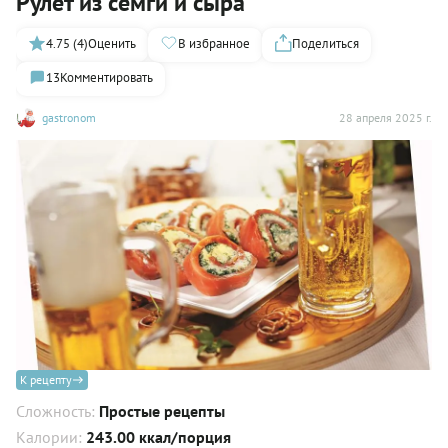
Рулет из семги и сыра
4.75 (4)
Оценить
В избранное
Поделиться
13
Комментировать
gastronom
28 апреля 2025 г.
К рецепту
Сложность:
Простые рецепты
Калории:
243.00 ккал/порция