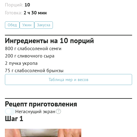
Порций:
10
Готовка:
2 ч 30 мин
Обед
Ужин
Закуска
Ингредиенты на 10 порций
800 г слабосоленой семги
200 г сливочного сыра
2 пучка укропа
75 г слабосоленой брынзы
Таблица мер и весов
Рецепт приготовления
Негаснущий экран
Шаг 1