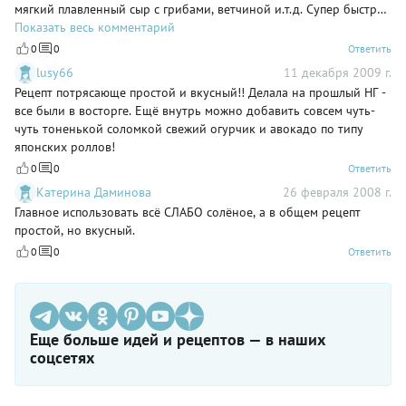
мягкий плавленный сыр с грибами, ветчиной и.т.д. Супер быстро,
вкусно, не трудоёмко!
Показать весь комментарий
0
0
Ответить
lusy66
11 декабря 2009 г.
Рецепт потрясающе простой и вкусный!! Делала на прошлый НГ -
все были в восторге. Ещё внутрь можно добавить совсем чуть-
чуть тоненькой соломкой свежий огурчик и авокадо по типу
японских роллов!
0
0
Ответить
Катерина Даминова
26 февраля 2008 г.
Главное использовать всё СЛАБО солёное, а в общем рецепт
простой, но вкусный.
0
0
Ответить
Еще больше идей и рецептов — в наших
соцсетях