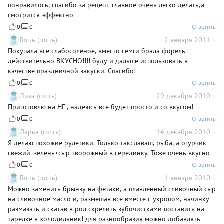
понравилось, спасибо за рецепт. главное очень легко делать,а
смотрится эффектно
0
0
Ответить
Гость (гость)
2 января 2011 г.
Покупала все слабосоленое, вместо семги брала форель -
действительно ВКУСНО!!!! буду и дальше использовать в
качестве праздничной закуски. Спасибо!
0
0
Ответить
Лиза (гость)
29 декабря 2010 г.
Приготовлю на НГ , надеюсь всё будет просто и со вкусом!
0
0
Ответить
Дарья (гость)
14 декабря 2010 г.
Я делаю похожие рулетики. Только так: лаваш, рыба, а огурчик
свежий+зелень+сыр творожный в серединку. Тоже очень вкусно
0
0
Ответить
Гость (гость)
1 января 2010 г.
Можно заменить брынзу на фетаки, а плавленный сливочный сыр
на сливочное масло и, размешав всё вместе с укропом, начинку
размазать и скатав в рол скрелить зубочистками поставить на
тарелке в холодильник! для разнообразия можно добавлять