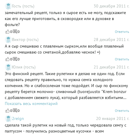
Гость (гость)
30 декабря 2011 г.
замечательный рецепт, только я сырое есть не могу, подскажите
как его лучше приготовить, в сковородке или в духовке в
фольге?
0
0
Ответить
Виктор (гость)
28 декабря 2011 г.
А я сыр смешиваю с плавленым сырком,или вообще плавленый
сырок смешиваю со сметаной,добавляю чеснок! =)
0
0
Ответить
Юлия (гость)
21 декабря 2011 г.
Это финский рецепт. Такие рулетики я делаю не один год. Если
следовать рецепту правильно, то нужна семга холодного
копчения. Но и слабосоленая тоже подойдет. И сыр по финскому
рецепту берется молочно- сливочный (tuorejuusto "Krem bonzur
с добавлением свежего лука), который разбавляется взбитыми
сливками, ну и укроп. Рулетики сворачиваются и убираются в
Показать весь комментарий
морозильник. Их даже можно делать заранее, так как с ними
0
0
Ответить
ничего не случится. Так что попробуйте и такой вариант, и не
2reign
20 января 2011 г.
забудьте перед подачей сбрызнуть соком лимона.
сделала такой рулетик на новый год, только чередовала семгу с
палтусом - получились разноцветные кусочки - всем