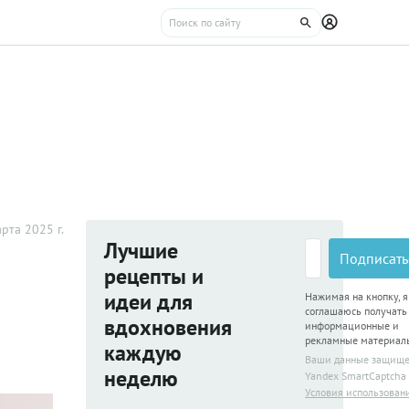
рта 2025 г.
Лучшие
Подписать
рецепты и
идеи для
Нажимая на кнопку, я
соглашаюсь получать
вдохновения
информационные и
рекламные материал
каждую
Ваши данные защищ
неделю
Yandex SmartCaptcha
Условия использован