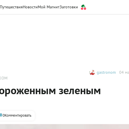
Путешествия
Новости
Мой Магнит
Заготовки
gastronom
04 ма
ШКОМ
амороженным зеленым
0
Комментировать