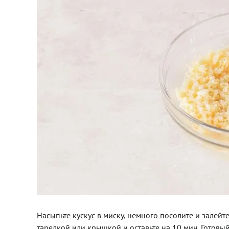
Насыпьте кускус в миску, немного посолите и залей
тарелкой или крышкой и оставьте на 10 мин. Готовый