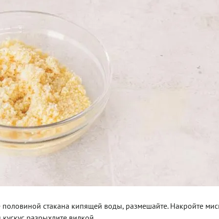
те половиной стакана кипящей воды, размешайте. Накройте мис
 кускус разрыхлите вилкой.