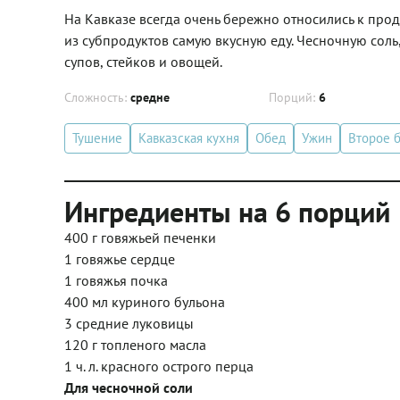
На Кавказе всегда очень бережно относились к проду
из субпродуктов самую вкусную еду. Чесночную соль
супов, стейков и овощей.
Сложность:
средне
Порций:
6
Тушение
Кавказская кухня
Обед
Ужин
Второе 
Ингредиенты на 6 порций
400 г говяжьей печенки
1 говяжье сердце
1 говяжья почка
400 мл куриного бульона
3 средние луковицы
120 г топленого масла
1 ч. л. красного острого перца
Для чесночной соли