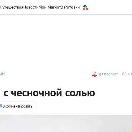
Путешествия
Новости
Мой Магнит
Заготовки
АМИ
gastronom
08 ма
 с чесночной солью
0
Комментировать