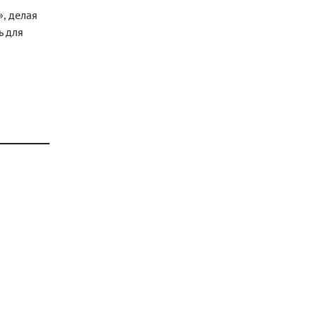
», делая
ь для