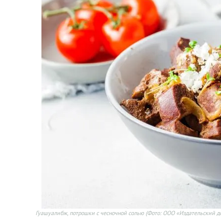
Гуашуалибж, потрошки с чесночной солью
(Фото: ООО «Издательский д