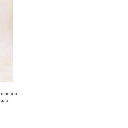
остепенно
 или