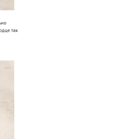
ьно
рдце так