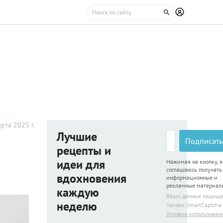
рта 2025 г.
Лучшие
Подписать
рецепты и
идеи для
Нажимая на кнопку, я
соглашаюсь получать
вдохновения
информационные и
рекламные материал
каждую
Ваши данные защищ
неделю
Yandex SmartCaptcha
Условия использован