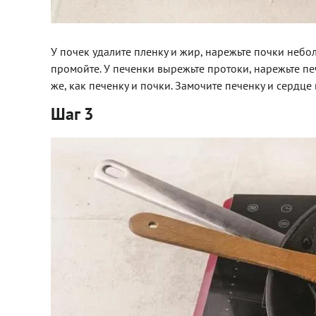
У почек удалите пленку и жир, нарежьте почки небол
промойте. У печенки вырежьте протоки, нарежьте пе
же, как печенку и почки. Замочите печенку и сердце
Шаг 3