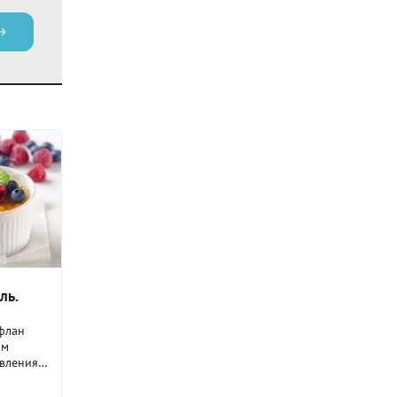
ль.
флан
ом
вления:
ком или