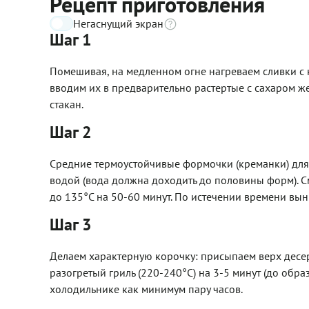
Рецепт приготовления
Негаснущий экран
Шаг 1
Помешивая, на медленном огне нагреваем сливки с 
вводим их в предварительно растертые с сахаром же
стакан.
Шаг 2
Средние термоустойчивые формочки (креманки) для
водой (вода должна доходить до половины форм). С
до 135°С на 50-60 минут. По истечении времени вы
Шаг 3
Делаем характерную корочку: присыпаем верх десерта
разогретый гриль (220-240°С) на 3-5 минут (до обр
холодильнике как минимум пару часов.