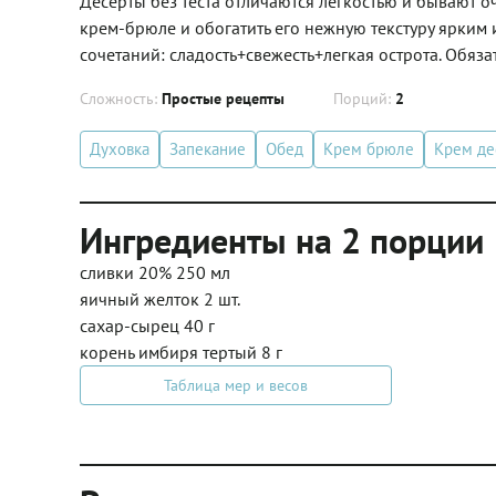
Десерты без теста отличаются легкостью и бывают о
крем-брюле и обогатить его нежную текстуру ярким
сочетаний: сладость+свежесть+легкая острота. Обяза
Сложность:
Простые рецепты
Порций:
2
Духовка
Запекание
Обед
Крем брюле
Крем де
Ингредиенты на 2 порции
сливки 20% 250 мл
яичный желток 2 шт.
сахар-сырец 40 г
корень имбиря тертый 8 г
Таблица мер и весов