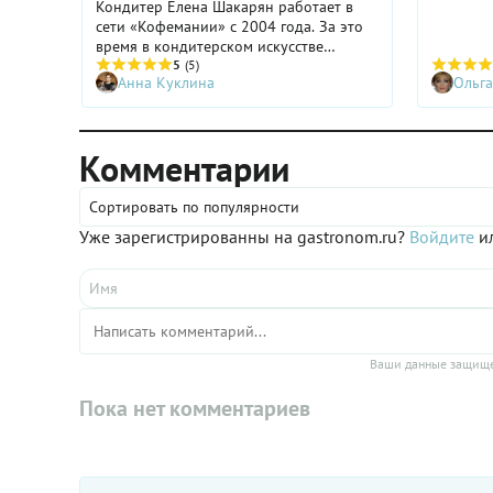
молоком,
Кондитер Елена Шакарян работает в
запекали
сети «Кофемании» с 2004 года. За это
волшебн
время в кондитерском искусстве
крем-бр
изменилось многое, точнее — всё!
5
(5)
здорово.
Анна Куклина
Ольга
Какие десерты будут в моде в этом
обнаруже
году и почему мы не перестанем их
карамел
есть?
восторг 
Комментарии
Сортировать по популярности
Уже зарегистрированны на gastronom.ru?
Войдите
ил
Ваши данные защище
Пока нет комментариев