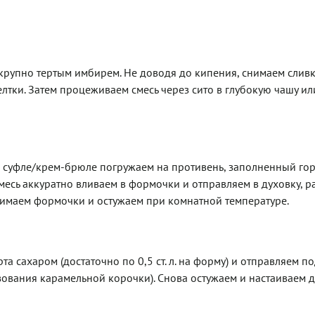
крупно тертым имбирем. Не доводя до кипения, снимаем сливк
лтки. Затем процеживаем смесь через сито в глубокую чашу и
 суфле/крем-брюле погружаем на противень, заполненный го
месь аккуратно вливаем в формочки и отправляем в духовку, р
нимаем формочки и остужаем при комнатной температуре.
 сахаром (достаточно по 0,5 ст. л. на форму) и отправляем п
азования карамельной корочки). Снова остужаем и настаиваем д