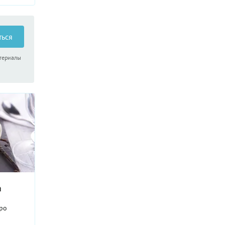
тем ...
ться
атериалы
а
тро