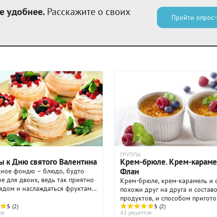
е удобнее.
Расскажите о своих
Пройти опрос
ГРУППА
ы к Дню святого Валентина
Крем-брюле. Крем-караме
Флан
ное фондю – блюдо, будто
е для двоих, ведь так приятно
Крем-брюле, крем-карамель и 
ядом и наслаждаться фруктами
похожи друг на друга и состав
витами, окуная их в
продуктов, и способом пригото
енный шоколад. Лёгких мини-
5
(2)
яйца смешивают с сахаром и
5
(2)
ов
43 рецептов
 и пирожных можно ...
молочными продуктами - моло