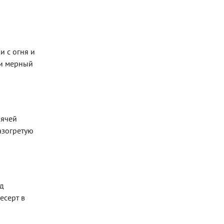
и с огня и
ли мерный
рячей
азогретую
од
есерт в