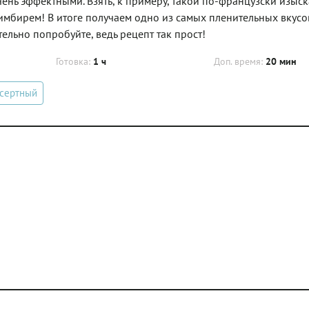
чень эффектными. Взять, к примеру, такой по-французски изыс
 имбирем! В итоге получаем одно из самых пленительных вкус
тельно попробуйте, ведь рецепт так прост!
Готовка:
1 ч
Доп. время:
20 мин
сертный