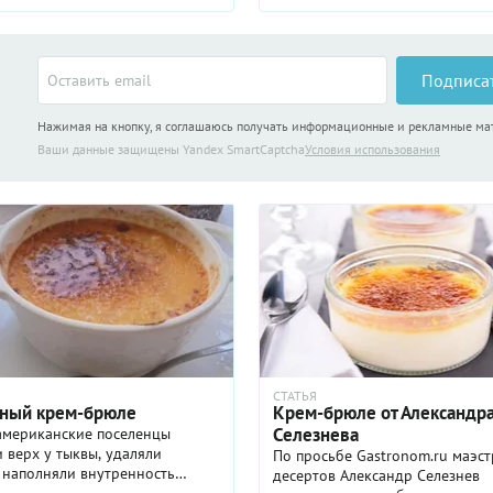
сливками разной жирности, а за
Подписа
Нажимая на кнопку, я соглашаюсь получать информационные и рекламные м
Ваши данные защищены Yandex SmartCaptcha
Условия использования
СТАТЬЯ
ный крем-брюле
Крем-брюле от Александр
Селезнева
американские поселенцы
 верх у тыквы, удаляли
По просьбе Gastronom.ru маэс
 наполняли внутренность
десертов Александр Селезнев