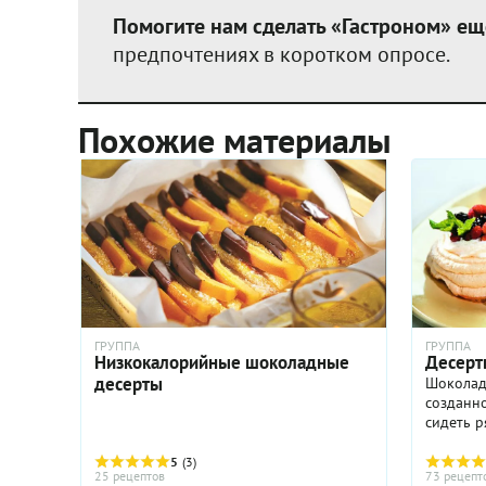
Помогите нам сделать «Гастроном» ещ
предпочтениях в коротком опросе.
Похожие материалы
ГРУППА
ГРУППА
Низкокалорийные шоколадные
Десерт
десерты
Шоколад
созданно
сидеть р
или биск
растопл
5
(3)
25 рецептов
73 рецепт
тортиков