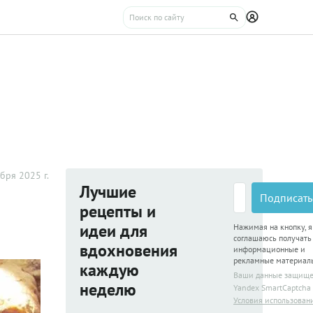
бря 2025 г.
Лучшие
Подписать
рецепты и
идеи для
Нажимая на кнопку, я
соглашаюсь получать
вдохновения
информационные и
рекламные материал
каждую
Ваши данные защищ
неделю
Yandex SmartCaptcha
Условия использован