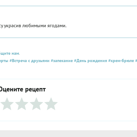
су украсив любимыми ягодами.
бщите нам
.
ерты
#Встреча с друзьями
#запекание
#День рождения
#крем-брюле
#
Оцените рецепт