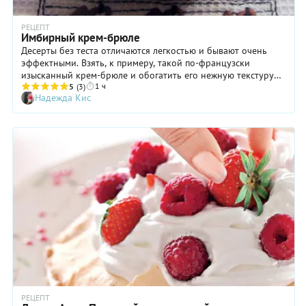
РЕЦЕПТ
Имбирный крем-брюле
Десерты без теста отличаются легкостью и бывают очень
эффектными. Взять, к примеру, такой по-французски
изысканный крем-брюле и обогатить его нежную текстуру
1 ч
ярким имбирем! В итоге получаем одно из самых
5
(3)
Надежда Кис
пленительных вкусовых сочетаний:
сладость+свежесть+легкая острота. Обязательно попробуйте,
ведь рецепт так прост!
РЕЦЕПТ