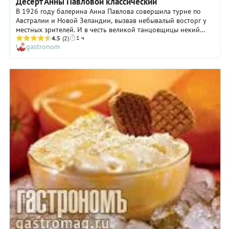
Десерт Анны Павловой классический
В 1926 году балерина Анна Павлова совершила турне по
Австралии и Новой Зеландии, вызвав небывалый восторг у
местных зрителей. И в честь великой танцовщицы некий
1 ч
талантливый то ли новозеландский, то ли австралийский
4.5
(2)
gastronom
кондитер (историки до сих пор не могут разобраться кто)
изобрел легкий и изящный десерт из меренг, настоящий
кондитерский шедевр. Австралийцы – а за ними и весь мир
– произносят его название с ударением на второй слог.
Впрочем, на вкус пирожного это никак не влияет. Сделать
десерт Анны Павловой по классическому рецепту в
домашних условиях совсем несложно. Но важно помнить,
что приготовление меренг требует определенного опыта и
точности.