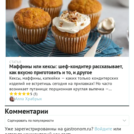
СТАТЬЯ
Маффины или кексы: шеф-кондитер рассказывает,
как вкусно приготовить и то, и другое
Кексы, маффины, капкейки — каких только кондитерских
изделий не встретишь сегодня на прилавках! Но часто
возникает путаница: порционная круглая выпечка —
обязательно маффин? Или ее тоже можно назвать кексом? А
5
(3)
Алла Храбрых
мини-десерт, украшенный шапкой из крема c
разноцветными посыпками? Разобраться в этом нам
Комментарии
поможет шеф-кондитер «Кофемании» Елена Железнякова.
Сортировать по популярности
Уже зарегистрированны на gastronom.ru?
Войдите
или
оставьте комментарий как гость