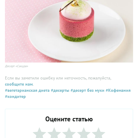
Десерт «Сакура»
Если вы заметили ошибку или неточность, пожалуйста,
сообщите нам
.
#вегетарианская диета
#десерты
#десерт без муки
#Кофемания
#кондитер
Оцените статью