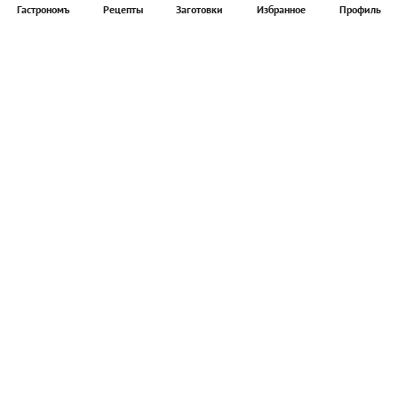
Гастрономъ
Рецепты
Заготовки
Избранное
Профиль
Главная
Рецепты
Продукты
Здоровье
Путешествия
Рестораны
Новости
Реклама в ООО "Гастроном Медиа"
Контакты