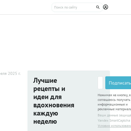
еля 2025 г.
Лучшие
Подписать
рецепты и
идеи для
Нажимая на кнопку, я
соглашаюсь получать
вдохновения
информационные и
рекламные материал
каждую
Ваши данные защищ
неделю
Yandex SmartCaptcha
Условия использован