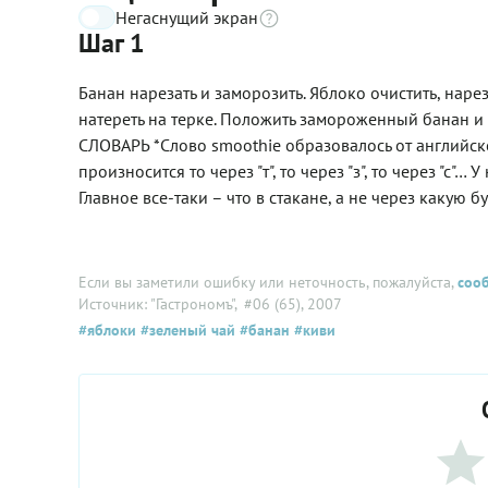
Негаснущий экран
Шаг 1
Банан нарезать и заморозить. Яблоко очистить, нар
натереть на терке. Положить замороженный банан и 
СЛОВАРЬ *Слово smoothie образовалось от английског
произносится то через "т", то через "з", то через "с"…
Главное все-таки – что в стакане, а не через какую б
Если вы заметили ошибку или неточность, пожалуйста,
соо
Источник: "Гастрономъ"
, #06 (65), 2007
#яблоки
#зеленый чай
#банан
#киви