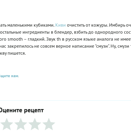
езать маленькими кубиками.
Киви
очистить от кожуры. Имбирь оч
остальные ингредиенты в блендер, взбить до однородного сос
о smooth – гладкий. Звук th в русском языке аналога не имеет
 У нас закрепилось не совсем верное написание "смузи". Ну, смузи 
укву пишется.
бщите нам
.
Оцените рецепт