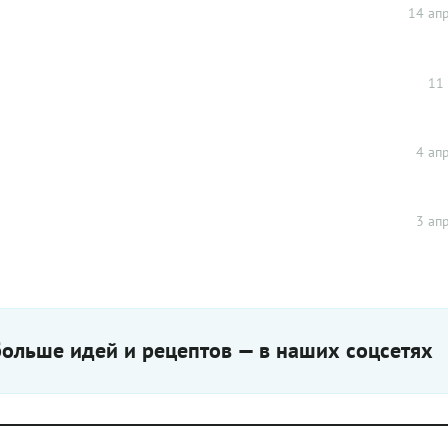
зеленого цвета добавили листь
14 апр
шпината. Можете этого не дела
ждите от смузи великолепного
цвета — такой бывает, только е
добавить в коктейль зеленый 
11 
краситель, что вы и видите на
большинстве картинок в интер
Шпинат же подарит смузи из к
натуральный изумрудный отте
4 апр
3 апр
ольше идей и рецептов — в наших соцсетях