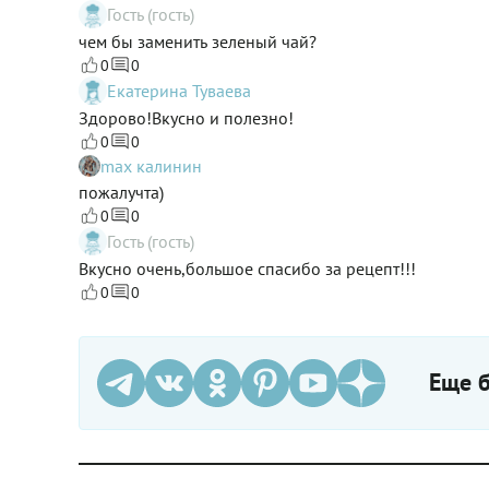
Гость (гость)
чем бы заменить зеленый чай?
0
0
Екатерина Туваева
Здорово!Вкусно и полезно!
0
0
max калинин
пожалучта)
0
0
Гость (гость)
Вкусно очень,большое спасибо за рецепт!!!
0
0
Еще б