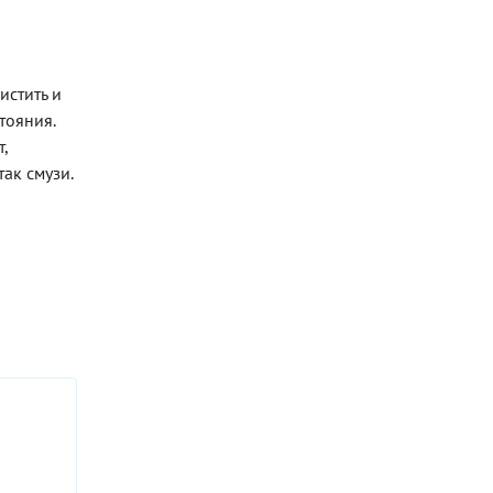
истить и
тояния.
,
так смузи.