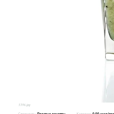
5396.jpg
Сложность:
Простые рецепты
Калории:
0.00 ккал/по