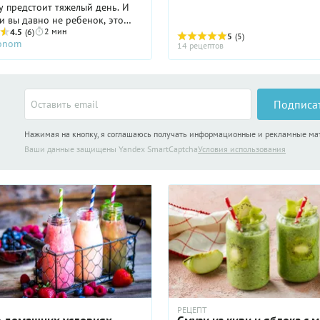
 предстоит тяжелый день. И
и вы давно не ребенок, это
2 мин
 завтрак в будни или
4.5
(6)
5
(5)
ronom
е. Эффектный и бодрящий
14 рецептов
я зеленому чаю, имбирю, а
киви. Вы ведь знаете, что в 1
держится половина дневной
итамина С?
Подписа
Нажимая на кнопку, я соглашаюсь получать информационные и рекламные м
Ваши данные защищены Yandex SmartCaptcha
Условия использования
РЕЦЕПТ