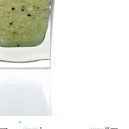
рция
Порций:
2
Готовка:
15 мин