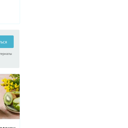
ться
атериалы