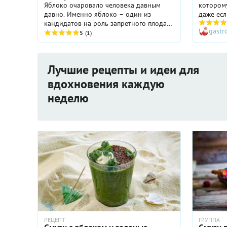
Яблоко очаровало человека давным
которому
давно. Именно яблоко – один из
даже есл
кандидатов на роль запретного плода
отличный
gast
из Эдемского сада. Согласно греческой
выходны
5
(1)
мифологии, Геракл сорвал три золотых
благодар
яблока с ...
главное 
киви со
Лучшие рецепты и идеи для
нормы в
вдохновения каждую
неделю
РЕЦЕПТ
ГРУППА