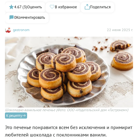
4.67 (3)
Оценить
В избранное
Поделиться
0
Комментировать
gastronom
22 июня 2025 г.
Шоколадно-ванильное печенье
(Фото: ООО «Издательский дом «Гастроном»)
К рецепту
Это печенье понравится всем без исключения и примирит
любителей шоколада с поклонниками ванили.