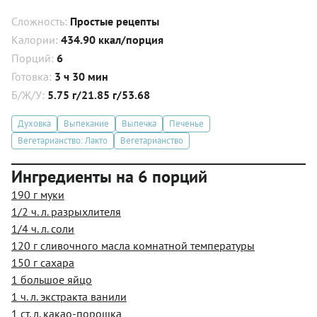
Сложность:
Простые рецепты
Калории:
434.90 ккал/порция
Порций:
6
Готовка:
3 ч 30 мин
Б/Ж/У:
5.75 г/21.85 г/53.68
Духовка
Выпекание
Выпечка
Печенье
Вегетарианство: Лакто
Вегетарианство
Ингредиенты на 6 порций
190 г муки
1/2 ч. л. разрыхлителя
1/4 ч. л. соли
120 г сливочного масла комнатной температуры
150 г сахара
1 большое яйцо
1 ч. л. экстракта ванили
1 ст. л. какао-порошка