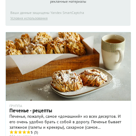
рекламные материалы
Ваши данные защищены Yandex SmartCaptcha
Условия использования
ГРУППА
Печенье - рецепты
Печенье, пожалуй, самое «домашний» из всех десертов. И
его очень удобно брать с собой в дорогу. Печенье бывает
затяжное (галеты и крекеры), сахарное (самое
высококалорийное), сдобное, ...
5
(3)