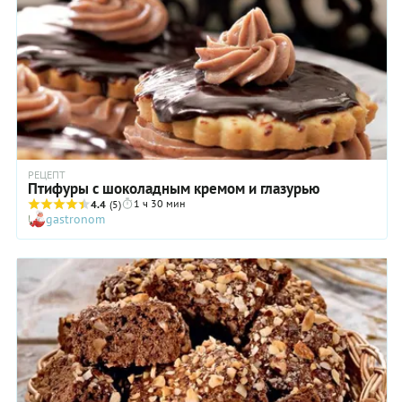
того, как вы приступите к делу.
РЕЦЕПТ
Птифуры с шоколадным кремом и глазурью
1 ч 30 мин
4.4
(5)
gastronom