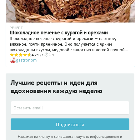
РЕЦЕПТ
Шоколадное печенье с курагой и орехами
Шоколадное печенье с курагой и орехами — плотное,
влажное, почти пряничное. Оно получается с ярким
шоколадным вкусом, медовой сладостью и легкой пряной
1 ч
ноткой от душистого перца. Курага добавляет фруктовую
4.71
(7)
gastronom
кислинку и приятную жевательную текстуру, а фундук с
миндалем — хруст и ореховый аромат. В общем, это тот
случай, когда десерт выглядит просто, а его вкус —
впечатляет. Хранится такое печенье долго, не черствеет и с
Лучшие рецепты и идеи для
каждым днем становится только вкуснее — если, конечно,
доживет до следующего дня.
вдохновения каждую неделю
Подписаться
Нажимая на кнопку, я соглашаюсь получать информационные и