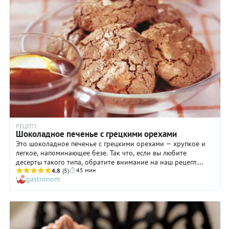
РЕЦЕПТ
Шоколадное печенье с грецкими орехами
Это шоколадное печенье с грецкими орехами — хрупкое и
легкое, напоминающее безе. Так что, если вы любите
десерты такого типа, обратите внимание на наш рецепт.
45 мин
Приготовить такой десерт — дело достаточно простое, но в
4.8
(5)
gastronom
нем есть нюансы, которые обязательно надо учитывать.
Например, белки надо взбивать тщательно, до острых и
крепких пиков-«клювиков», иначе заготовки расползутся по
противню. Поэтому внимательно следуйте нашей
инструкции и предупредите близких, что дегустация этого
вкуснейшего печенья начнется примерно через час после