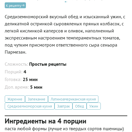
К рецепту
Средиземноморский вкусный обед и изысканный ужин, с
деликатной остринкой сыровяленых пряных колбасок, с
легкой кислинкой каперсов и оливок, наполненный
экспрессивным настроением темпераментных томатов,
под чутким присмотром ответственного сыра сеньора
Пармезан.
Сложность:
Простые рецепты
Порций:
4
Готовка:
25 мин
Доп. время:
5 мин
Жарение
Запекание
Латиноамериканская кухня
Средиземноморская кухня
Завтрак
Обед
Ужин
Ингредиенты на 4 порции
паста любой формы (лучше из твердых сортов пшеницы)