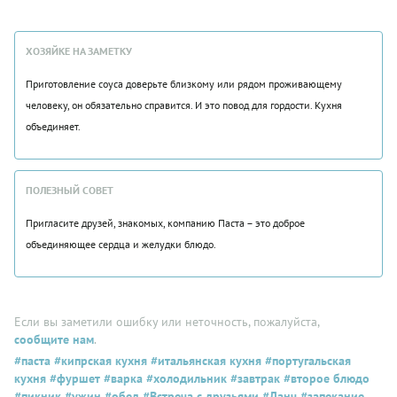
ХОЗЯЙКЕ НА ЗАМЕТКУ
Приготовление соуса доверьте близкому или рядом проживающему
человеку, он обязательно справится. И это повод для гордости. Кухня
объединяет.
ПОЛЕЗНЫЙ СОВЕТ
Пригласите друзей, знакомых, компанию Паста – это доброе
объединяющее сердца и желудки блюдо.
Если вы заметили ошибку или неточность, пожалуйста,
сообщите нам
.
#паста
#кипрская кухня
#итальянская кухня
#португальская
кухня
#фуршет
#варка
#холодильник
#завтрак
#второе блюдо
#пикник
#ужин
#обед
#Встреча с друзьями
#Ланч
#запекание