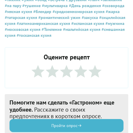
#на пару
#тушение
#мультиварка
#День рождения
#сковорода
#мясная кухня
#блендер
#средиземноморская кухня
#жарка
#татарская кухня
#романтический ужин
#закуска
#сицилийская
кухня
#латиноамериканская кухня
#испанская кухня
#мужчина
#московская кухня
#Томление
#мальтийская кухня
#смешанная
кухня
#тосканская кухня
Оцените рецепт
Помогите нам сделать «Гастроном» еще
удобнее.
Расскажите о своих
предпочтениях в коротком опросе.
Пройти опрос