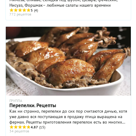
Нисуаз, Форшмак– любимые салаты нашего времени
5
(4)
772 рецептов
ГРУППА
Перепелки. Рецепты
Как ни странно, перепелки до сих пор считаются дичью, хотя
уже давно вся поступающая в продажу птица выращена на
фермах. Рецепты приготовления перепелок есть во многих
кухнях мира, от французской до ...
4.87
(15)
34 рецептов