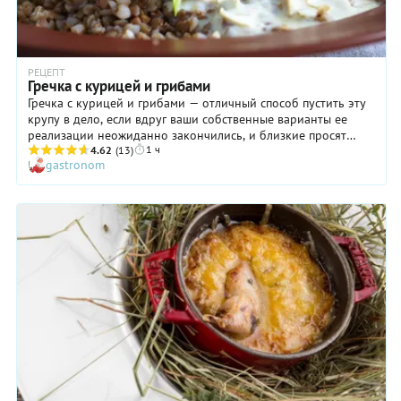
РЕЦЕПТ
Гречка с курицей и грибами
Гречка с курицей и грибами — отличный способ пустить эту
крупу в дело, если вдруг ваши собственные варианты ее
реализации неожиданно закончились, и близкие просят
1 ч
чего-то нового. Прелесть нашего блюда в том, что оно
4.62
(13)
gastronom
нравится практически всем. Даже тем, кому гречка кажется
слишком сухой и унылой! Грибы обеспечивают блюду
замечательный аромат, курица — сытность, а сметанный соус
— необходимую сочность. Практически само совершенство!
Гречка с курицей и грибами готовится очень просто и
довольно быстро, поэтому непременно включите ее в список
семейных блюд, предназначенных для ужина в будни.