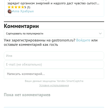
зарядит организм энергией и надолго даст чувство сытости.
В этом случае на выручку приходят гречка, булгур, кускус и
5
(3)
Алла Храбрых
другие крупы. Они добавят в рацион углеводов и помогут
разнообразить привычное меню.
Комментарии
Сортировать по популярности
Уже зарегистрированны на gastronom.ru?
Войдите
или
оставьте комментарий как гость
Ваши данные защищены Yandex SmartCaptcha
Условия использования
Пока нет комментариев