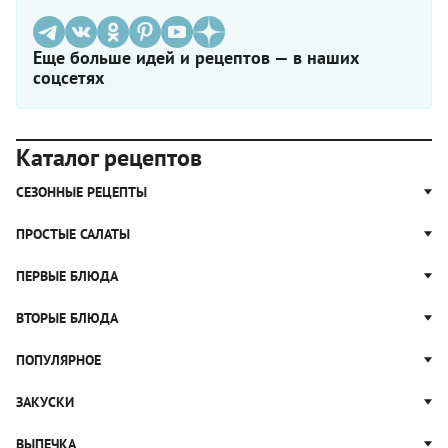
Еще больше идей и рецептов — в наших
соцсетях
Каталог рецептов
СЕЗОННЫЕ РЕЦЕПТЫ
Рецепты из капусты
ПРОСТЫЕ САЛАТЫ
Блюда с картошкой
Простые салаты
ПЕРВЫЕ БЛЮДА
Рецепты с грибами
Салат Оливье
Яблочные пироги
Щи
ВТОРЫЕ БЛЮДА
Салат Цезарь
Рецепты с клюквой
Борщ
Салат Нисуаз
Котлеты
ПОПУЛЯРНОЕ
Блюда из тыквы
Рассольник
Салат Мимоза
Плов
Гороховый суп
Пицца
ЗАКУСКИ
Крабовый салат
Пельмени
Суп солянка
Сырники
Вареники
Жюльен
ВЫПЕЧКА