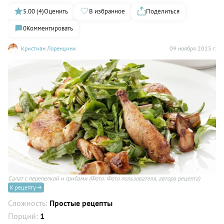
5.00 (4)
Оценить
В избранное
Поделиться
0
Комментировать
Кристиан Лоренцини
09 ноября 2025 г.
Салат с перепелкой и грибами
(Фото: Фото пользователя, автора рецепта)
К рецепту
Сложность:
Простые рецепты
Порций:
1