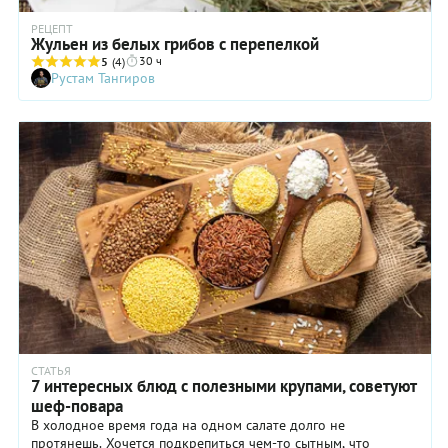
РЕЦЕПТ
Жульен из белых грибов с перепелкой
30 ч
5
(4)
Рустам Тангиров
СТАТЬЯ
7 интересных блюд с полезными крупами, советуют
шеф-повара
В холодное время года на одном салате долго не
протянешь. Хочется подкрепиться чем-то сытным, что