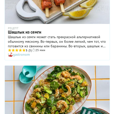
РЕЦЕПТ
Шашлык из семги
Шашлык из семги может стать прекрасной альтернативой
обычному мясному. Во-первых, он более легкий, чем тот, что
готовится из свинины или баранины. Во-вторых, шашлык из
25 мин
рыбы значительно полезнее. И, наконец, в третьих, он
5
(5)
gastronom
получается очень нежным и вкусным. Правда, есть одно но:
семга — довольно дорогая рыба. Что ж, вы вполне можете
использовать и более бюджетные варианты, например,
горбушу или кету. В этом случае шашлык получится менее
жирным. Плюс это или минус? Решать только вам! А когда
будет возможность попробовать шашлык именно из семги —
сделайте это, хотя бы для того, чтобы сравнить ощущения.