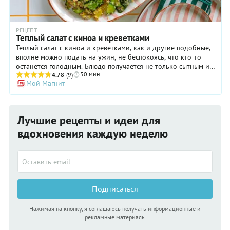
РЕЦЕПТ
Теплый салат с киноа и креветками
Теплый салат с киноа и креветками, как и другие подобные,
вполне можно подать на ужин, не беспокоясь, что кто-то
останется голодным. Блюдо получается не только сытным и
30 мин
вкусным, но еще и очень полезным. Взять хотя бы только
4.78
(9)
Мой Магнит
один ингредиент — киноа, которую сторонники
правильного питания торжественно именуют «суперфудом».
Состав ее действительно впечатляет! Киноа богата
полноценным растительным белком, магнием и жирами с
Лучшие рецепты и идеи для
кислотами Омега-3. Согласитесь, продукт действительно
достойный внимания! Хозяйки же оценят и другую сторону
вдохновения каждую неделю
теплого салата с киноа и креветками: он сочетает в себе и
горячее, и гарнир, так что, готовится очень быстро.
Подписаться
Нажимая на кнопку, я соглашаюсь получать информационные и
рекламные материалы