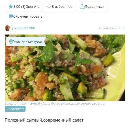
5.00 (5)
Оценить
В избранное
Поделиться
0
Комментировать
polinenok1988
28 ноября 2025 г.
Участник конкурса
Салат с киноа и семгой
(Фото: Фото пользователя, автора рецепта)
К рецепту
Полезный,сытный,современный салат