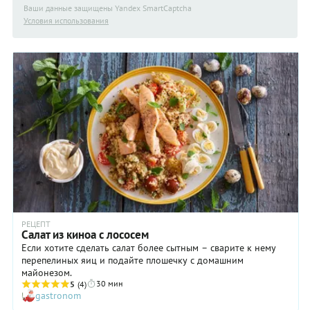
Ваши данные защищены Yandex SmartCaptcha
Условия использования
РЕЦЕПТ
Салат из киноа с лососем
Если хотите сделать салат более сытным – сварите к нему
перепелиных яиц и подайте плошечку с домашним
майонезом.
30 мин
5
(4)
gastronom