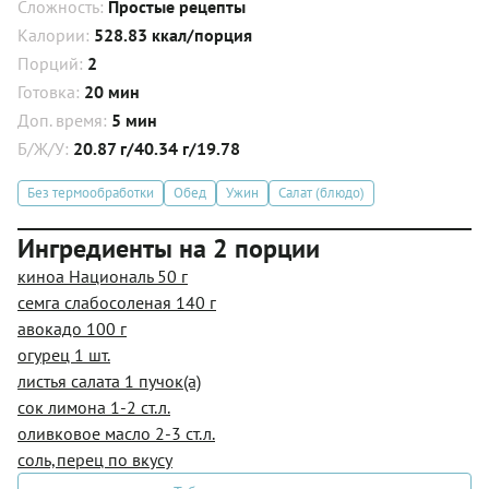
Сложность:
Простые рецепты
Калории:
528.83 ккал/порция
Порций:
2
Готовка:
20 мин
Доп. время:
5 мин
Б/Ж/У:
20.87 г/40.34 г/19.78
Без термообработки
Обед
Ужин
Салат (блюдо)
Ингредиенты на 2 порции
киноа Националь 50 г
семга слабосоленая 140 г
авокадо 100 г
огурец 1 шт.
листья салата 1 пучок(а)
сок лимона 1-2 ст.л.
оливковое масло 2-3 ст.л.
соль,перец по вкусу