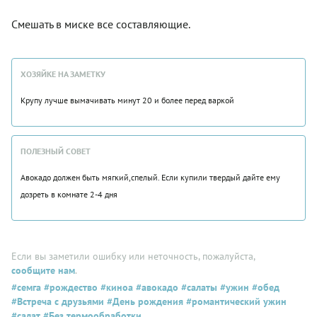
Смешать в миске все составляющие.
ХОЗЯЙКЕ НА ЗАМЕТКУ
Крупу лучше вымачивать минут 20 и более перед варкой
ПОЛЕЗНЫЙ СОВЕТ
Авокадо должен быть мягкий,спелый. Если купили твердый дайте ему
дозреть в комнате 2-4 дня
Если вы заметили ошибку или неточность, пожалуйста,
сообщите нам
.
#семга
#рождество
#киноа
#авокадо
#салаты
#ужин
#обед
#Встреча с друзьями
#День рождения
#романтический ужин
#салат
#Без термообработки