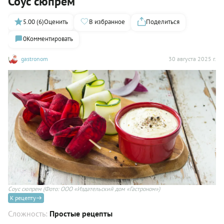
Соус сюпрем
5.00 (6)
Оценить
В избранное
Поделиться
0
Комментировать
gastronom
30 августа 2025 г.
Соус сюпрем
(Фото: ООО «Издательский дом «Гастроном»)
К рецепту
Сложность:
Простые рецепты