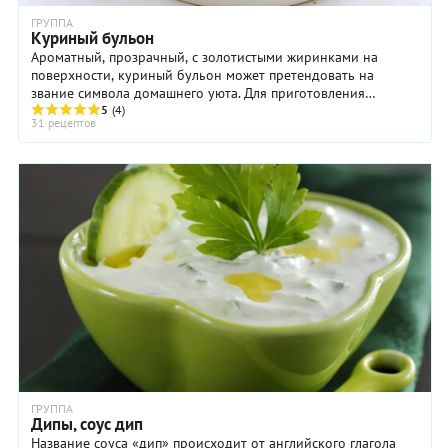
ГРУППА
Куриный бульон
Ароматный, прозрачный, с золотистыми жиринками на
поверхности, куриный бульон может претендовать на
звание символа домашнего уюта. Для приготовления
куриного бульона хорошо бы взять не ...
5
(4)
31 рецептов
ГРУППА
Дипы, соус дип
Название соуса «дип» происходит от английского глагола