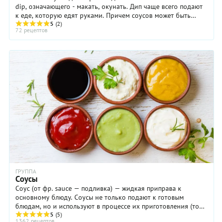
dip, означающего - макать, окунать. Дип чаще всего подают
к еде, которую едят руками. Причем соусов может быть
сразу несколько. Пожалуй, самый ...
5
(2)
72 рецептов
ГРУППА
Соусы
Соус (от фр. sauce — подливка) — жидкая приправа к
основному блюду. Соусы не только подают к готовым
блюдам, но и используют в процессе их приготовления (то
есть брезеруют продукты в соусе или ...
5
(5)
1362 рецептов