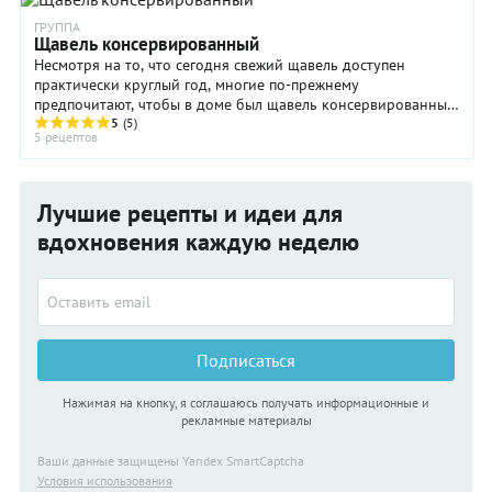
ГРУППА
Щавель консервированный
Несмотря на то, что сегодня свежий щавель доступен
практически круглый год, многие по-прежнему
предпочитают, чтобы в доме был щавель консервированный.
Такой подход не лишен здравого смысла, ведь ...
5
(5)
5 рецептов
Лучшие рецепты и идеи для
вдохновения каждую неделю
Подписаться
Нажимая на кнопку, я соглашаюсь получать информационные и
рекламные материалы
Ваши данные защищены Yandex SmartCaptcha
Условия использования