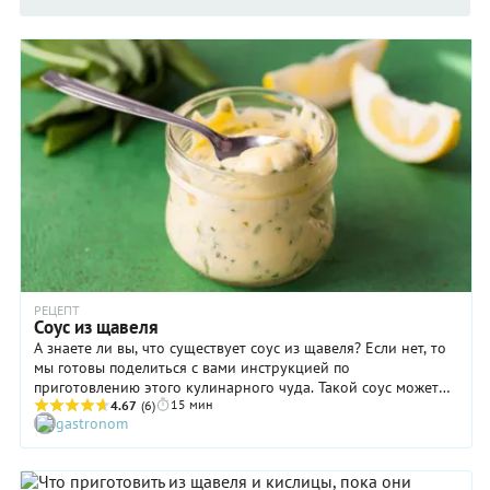
РЕЦЕПТ
Соус из щавеля
А знаете ли вы, что существует соус из щавеля? Если нет, то
мы готовы поделиться с вами инструкцией по
приготовлению этого кулинарного чуда. Такой соус может
15 мин
превратить в шедевр кусок пожаренной, запеченной или
4.67
(6)
gastronom
сваренной на пару рыбы. Идея прекрасная, тем более что
именно к этому продукту бывает очень сложно подобрать
дополнение. Майонез, терияки, кетчуп? Ни один из них!
Главный принцип подбора соуса к рыбе таков: чем она