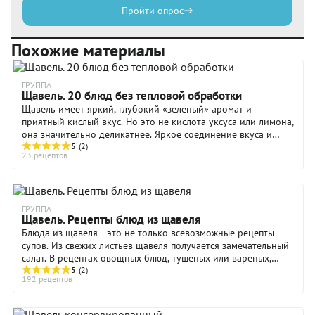
Пройти опрос
Похожие материалы
ГРУППА
Щавель. 20 блюд без тепловой обработки
Щавель имеет яркий, глубокий «зеленый» аромат и
приятный кислый вкус. Но это не кислота уксуса или лимона,
она значительно деликатнее. Яркое соединение вкуса и
аромата в один прекрасный момент вывело ...
5
(2)
23 рецептов
ГРУППА
Щавель. Рецепты блюд из щавеля
Блюда из щавеля - это не только всевозможные рецепты
супов. Из свежих листьев щавеля получается замечательный
салат. В рецептах овощных блюд, тушеных или вареных,
щавель оказывается весьма к месту. ...
5
(2)
192 рецептов