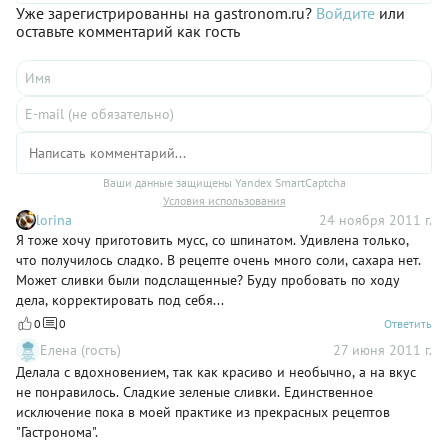
Уже зарегистрированны на gastronom.ru?
Войдите
или
оставьте комментарий как гость
Ваши данные защищены Yandex SmartCaptcha
Условия использования
lorina
24 ноября 2011 г.
Я тоже хочу приготовить мусс, со шпинатом. Удивлена только,
что получилось сладко. В рецепте очень много соли, сахара нет.
Может сливки были подслащенные? Буду пробовать по ходу
дела, корректировать под себя...
0
0
Ответить
Елена (гость)
27 июня 2011 г.
Делала с вдохновением, так как красиво и необычно, а на вкус
не понравилось. Сладкие зеленые сливки. Единственное
исключение пока в моей практике из прекрасных рецептов
"Гастронома".