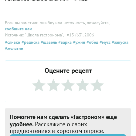
Если вы заметили ошибку или неточность, пожалуйста,
сообщите нам
.
Источник: "Школа гастронома"
, #13 (63), 2006
#сливки
#редиска
#щавель
#варка
#ужин
#обед
#мусс
#закуска
#желатин
Оцените рецепт
Помогите нам сделать «Гастроном» еще
удобнее.
Расскажите о своих
предпочтениях в коротком опросе.