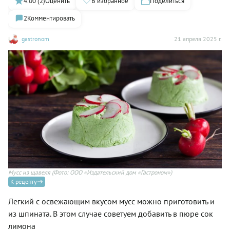
4.00 (2)
Оценить
В избранное
Поделиться
2
Комментировать
gastronom
21 апреля 2025 г.
Мусс из щавеля
(Фото: ООО «Издательский дом «Гастроном»)
К рецепту
Легкий с освежающим вкусом мусс можно приготовить и
из шпината. В этом случае советуем добавить в пюре сок
лимона