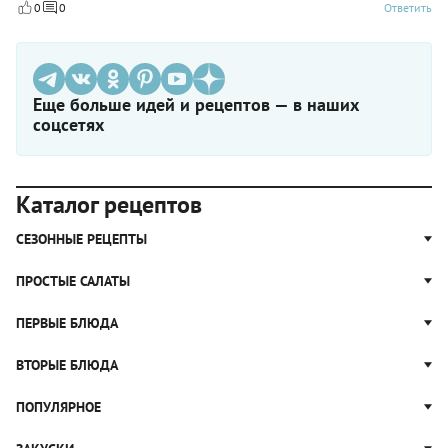
0
0
Ответить
Еще больше идей и рецептов — в наших
соцсетях
Каталог рецептов
СЕЗОННЫЕ РЕЦЕПТЫ
Рецепты из капусты
ПРОСТЫЕ САЛАТЫ
Блюда с картошкой
Простые салаты
ПЕРВЫЕ БЛЮДА
Рецепты с грибами
Салат Оливье
Яблочные пироги
Щи
ВТОРЫЕ БЛЮДА
Салат Цезарь
Рецепты с клюквой
Борщ
Салат Нисуаз
Котлеты
ПОПУЛЯРНОЕ
Блюда из тыквы
Рассольник
Салат Мимоза
Плов
Гороховый суп
Пицца