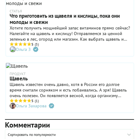
жирнее, тем острее или кислее должен быть соус. Так вот,
щавелевый, который вы можете приготовить по нашему
СТАТЬЯ
Что приготовить из щавеля и кислицы, пока они
рецепту, отлично подойдет к семге, палтусу или скумбрии.
Попробуйте и удивитесь, насколько соус способен повлиять
молоды и свежи
на вкус рыбы, причем, разумеется, в самую лучшую сторону.
Хотите получить мощнейший запас витаминов прямо сейчас?
Налегайте на щавель и кислицу! Отправляемся за ценной
зеленью в лес, огород или магазин. Как выбрать щавель и
что можно приготовить из него и кислицы, рассказывает
5
(5)
Ольга З
Юлия Артамонова, основатель проекта 6 am bread kitchen.
ПРОДУКТ
Щавель
Щавель известен очень давно, хотя в России его долгое
время считали сорняком и есть побаивались. А зря! Щавель
очень полезен. Он появляется весной, когда организму
особенно не хватает витаминов. На рынке основным
5
(1)
Ольга Захарова
сезоном грунтового щавеля обычно становится май-июнь,
хотя в супермаркетах тепличный щавель продается круглый
год.
Комментарии
Сортировать по популярности