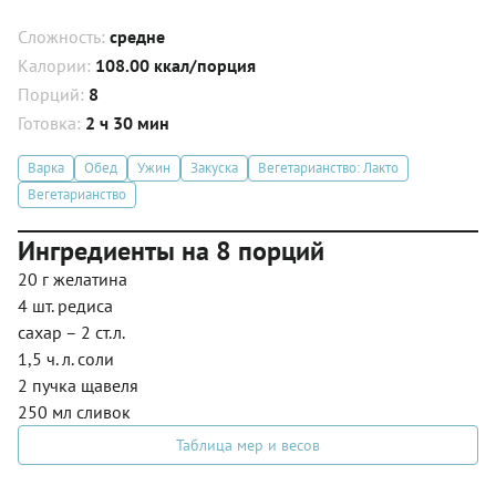
Сложность:
средне
Калории:
108.00 ккал/порция
Порций:
8
Готовка:
2 ч 30 мин
Варка
Обед
Ужин
Закуска
Вегетарианство: Лакто
Вегетарианство
Ингредиенты на 8 порций
20 г желатина
4 шт. редиса
сахар – 2 ст.л.
1,5 ч. л. соли
2 пучка щавеля
250 мл сливок
Таблица мер и весов