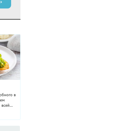
обного в
чем
 всей
ности,