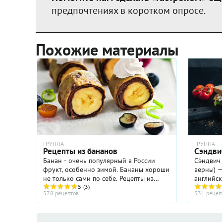
предпочтениях в коротком опросе.
Похожие материалы
ГРУППА
ГРУППА
Рецепты из бананов
Сэндви
Банан - очень популярный в России
Сэ́ндвич
фрукт, особенно зимой. Бананы хороши
верны) 
не только сами по себе. Рецепты из
английс
бананов любят не только дети, но и
5
(3)
назван в
578 рецептов
331 рецеп
взрослые. Существует множество
графа Сэ
отличных блюд и десертов. ...
версий, 