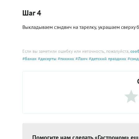
Шаг 4
Выкладываем сэндвич на тарелку, украшаем сверху 
Если вы заметили ошибку или неточность, пожалуйста,
соо
#банан
#десерты
#пикник
#Ланч
#детский праздник
#сэнд
Помогите нам сделать «Гастроном» ещ