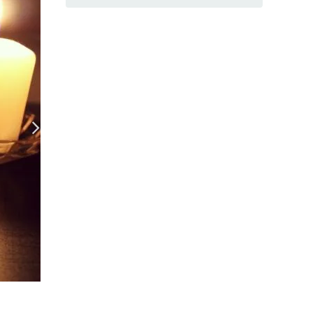
Рецепт сэндвича "Банановый рай"
(Фото: Фото пользователя, автора рец