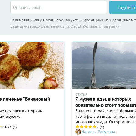
Подписа
Нажимая на кнопку, я соглашаюсь получать информационные и рекламные м
Ваши данные защищены Yandex SmartCaptcha
Условия использования
СТАТЬЯ
е печенье "Банановый
7 музеев еды, в которых
обязательно стоит побыва
ие печенюшки с ярким
Банановый рай, самый большо
ым вкусом.
картофель в мире, тоннель из 
много шоколада. Осторожно, в
4.33
(3)
музеи лучше не ходить голодн
5
(4)
Наталья Расулова