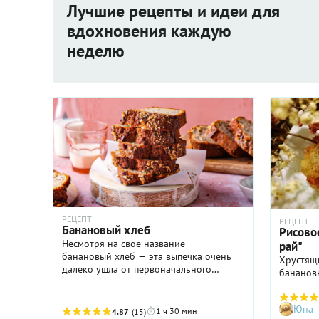
Лучшие рецепты и идеи для
вдохновения каждую
неделю
РЕЦЕПТ
РЕЦЕПТ
Банановый хлеб
Рисово
Несмотря на свое название —
рай"
банановый хлеб — эта выпечка очень
Хрустящ
далеко ушла от первоначального
бананов
смысла. То есть, вы получите, скорее,
ароматный, довольно сладкий кекс,
который можно подать к чаю или ...
Юна
1 ч 30 мин
4.87
(15)