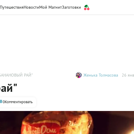
Путешествия
Новости
Мой Магнит
Заготовки
БАНАНОВЫЙ РАЙ"
Женька Толмасова
26 янв
рай"
0
Комментировать