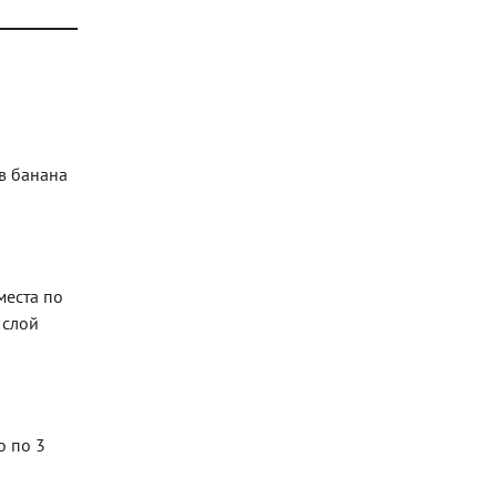
в банана
места по
 слой
о по 3