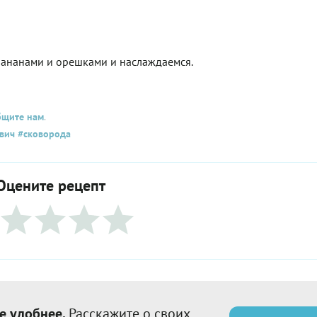
бананами и орешками и наслаждаемся.
бщите нам
.
вич
#сковорода
Оцените рецепт
е удобнее.
Расскажите о своих