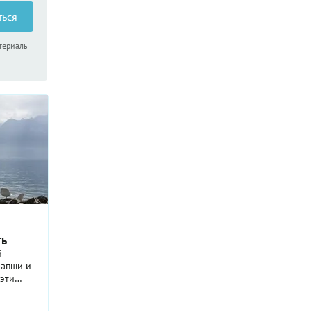
ться
атериалы
ть
й
лапши и
 эти
ыми!