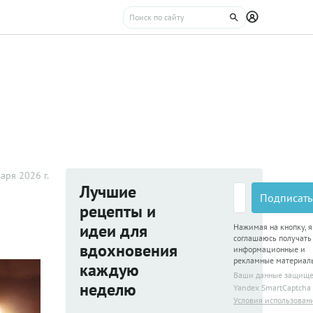
аря 2026 г.
Лучшие
Подписать
рецепты и
идеи для
Нажимая на кнопку, я
соглашаюсь получать
вдохновения
информационные и
рекламные материал
каждую
Ваши данные защищ
неделю
Yandex SmartCaptcha
Условия использован