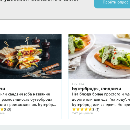
Пройти опрос
ГРУППА
чи
Бутерброды, сэндвичи
 или cандвич (оба названия
Нет блюда более простого и уд
— разновидность бутерброда
дороге или для еды "на ходу", 
кого происхождения. Бутерброд
бутерброд или сэндвич. Но при
 честь Джона Монтегю, 4-го
5
(5)
его элементарности и откровен
5
(3)
тов
242 рецептов
ндвичского. По одной из
его тоже нужно готовить по
граф решил ...
определённым правилам. ...