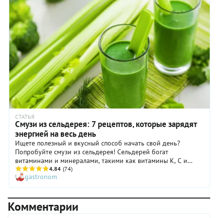
молоком и его производными, добавляя крупы, орехи и
семена. Мы предлагаем вам приготовить напиток из тыквы с
хурмой. Полезный овощ подарит смузи яркий цвет и массу
витаминов.
СТАТЬЯ
Смузи из сельдерея: 7 рецептов, которые зарядят
энергией на весь день
Ищете полезный и вкусный способ начать свой день?
Попробуйте смузи из сельдерея! Сельдерей богат
витаминами и минералами, такими как витамины К, С и
калий, которые помогают укрепить иммунную систему и
4.84
(74)
gastronom
поддерживать нормальную работу организма. Кроме того,
это отличный источник клетчатки, которая способствует
пищеварению и помогает чувствовать себя сытым и бодрым
Комментарии
в течение дня. Смузи из сельдерея универсален, и вы можете
смешивать и сочетать различные ингредиенты, чтобы