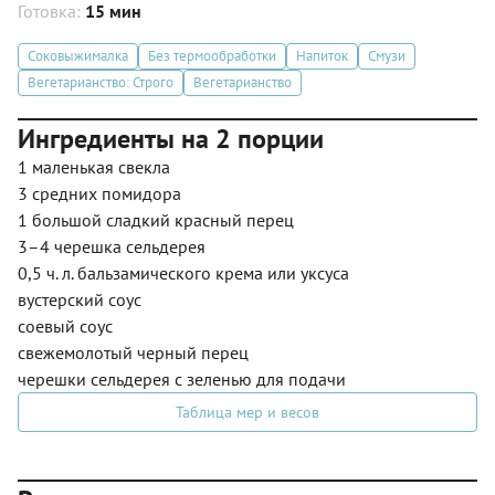
Готовка:
15 мин
Соковыжималка
Без термообработки
Напиток
Смузи
Вегетарианство: Строго
Вегетарианство
Ингредиенты на 2 порции
1 маленькая свекла
3 средних помидора
1 большой сладкий красный перец
3–4 черешка сельдерея
0,5 ч. л. бальзамического крема или уксуса
вустерский соус
соевый соус
свежемолотый черный перец
черешки сельдерея с зеленью для подачи
Таблица мер и весов