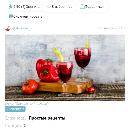
4.50 (2)
Оценить
В избранное
Поделиться
0
Комментировать
gastronom
09 января 2026 г.
Смузи “Свекольный гаспачо”
К рецепту
Сложность:
Простые рецепты
Порций:
2