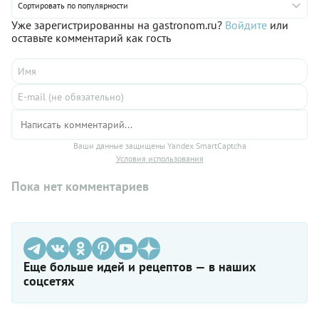
создать свой собственный уникальный вкус. И, что самое
Сортировать по популярности
приятное, его невероятно легко приготовить!
Уже зарегистрированны на gastronom.ru?
Войдите
или
оставьте комментарий как гость
Ваши данные защищены Yandex SmartCaptcha
Условия использования
Пока нет комментариев
Еще больше идей и рецептов — в наших
соцсетях