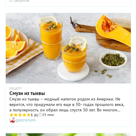
62 рецептов
РЕЦЕПТ
Смузи из тыквы
Смузи из тыквы – модный напиток родом из Америки. Не
верится, что придумали его еще в 30- годах прошлого века,
а популярность он обрел лишь спустя 30 лет. Во многом
25 мин
этому способствовало изобретение специализированных
5
(6)
gastronom
машин, а также мода на здоровый образ жизни. Со
временем питательный напиток покорил и Европу. С чем
только не смешивают смузи: ягоды, фрукты и овощи с