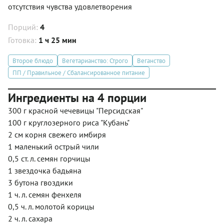
отсутствия чувства удовлетворения
Порций:
4
Готовка:
1 ч 25 мин
Второе блюдо
Вегетарианство: Строго
Веганство
ПП / Правильное / Сбалансированное питание
Ингредиенты на 4 порции
300 г красной чечевицы "Персидская"
100 г круглозерного риса "Кубань"
2 см корня свежего имбиря
1 маленький острый чили
0,5 ст. л. семян горчицы
1 звездочка бадьяна
3 бутона гвоздики
1 ч. л. семян фенхеля
0,5 ч. л. молотой корицы
2 ч. л. сахара