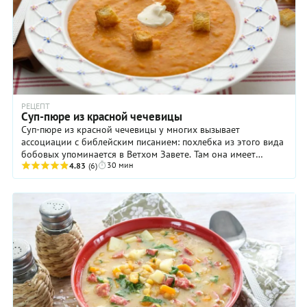
РЕЦЕПТ
Cуп-пюре из красной чечевицы
Суп-пюре из красной чечевицы у многих вызывает
ассоциации с библейским писанием: похлебка из этого вида
бобовых упоминается в Ветхом Завете. Там она имеет
30 мин
особое значение, ведь Исав за миску ...
4.83
(6)