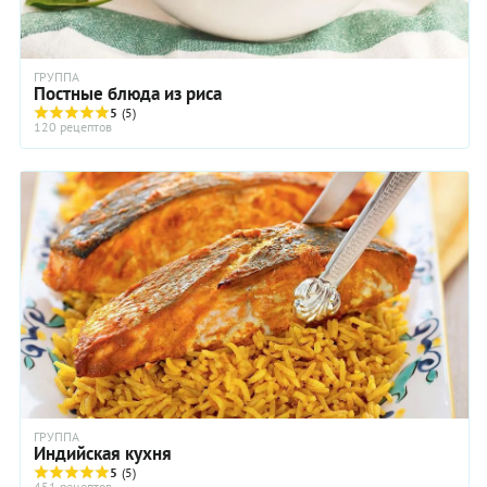
ГРУППА
Постные блюда из риса
5
(5)
120 рецептов
ГРУППА
Индийская кухня
5
(5)
451 рецептов