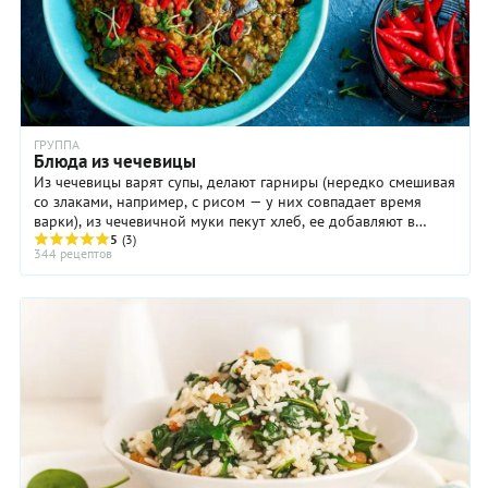
ГРУППА
Блюда из чечевицы
Из чечевицы варят супы, делают гарниры (нередко смешивая
со злаками, например, с рисом — у них совпадает время
варки), из чечевичной муки пекут хлеб, ее добавляют в
крекеры, печенье и даже шоколадные ...
5
(3)
344 рецептов