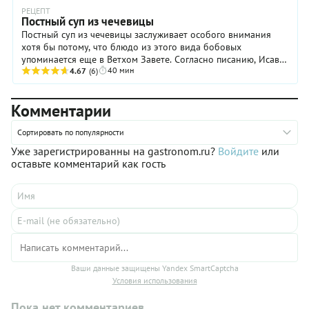
РЕЦЕПТ
Постный суп из чечевицы
Постный суп из чечевицы заслуживает особого внимания
хотя бы потому, что блюдо из этого вида бобовых
упоминается еще в Ветхом Завете. Согласно писанию, Исав
40 мин
за миску «красной» похлебки ...
4.67
(6)
Комментарии
Сортировать по популярности
Уже зарегистрированны на gastronom.ru?
Войдите
или
оставьте комментарий как гость
Ваши данные защищены Yandex SmartCaptcha
Условия использования
Пока нет комментариев