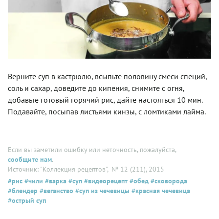
Верните суп в кастрюлю, всыпьте половину смеси специй,
соль и сахар, доведите до кипения, снимите с огня,
добавьте готовый горячий рис, дайте настояться 10 мин.
Подавайте, посыпав листьями кинзы, с ломтиками лайма.
Если вы заметили ошибку или неточность, пожалуйста,
сообщите нам
.
Источник: "Коллекция рецептов"
, № 12 (211), 2015
#рис
#чили
#варка
#суп
#видеорецепт
#обед
#сковорода
#блендер
#веганство
#суп из чечевицы
#красная чечевица
#острый суп