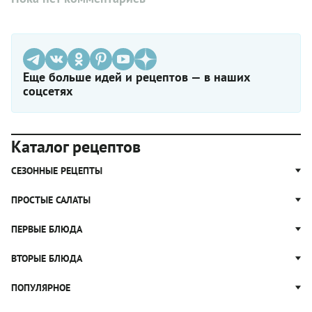
Еще больше идей и рецептов — в наших
соцсетях
Каталог рецептов
СЕЗОННЫЕ РЕЦЕПТЫ
Рецепты из капусты
ПРОСТЫЕ САЛАТЫ
Блюда с картошкой
Простые салаты
ПЕРВЫЕ БЛЮДА
Рецепты с грибами
Салат Оливье
Яблочные пироги
Щи
ВТОРЫЕ БЛЮДА
Салат Цезарь
Рецепты с клюквой
Борщ
Салат Нисуаз
Котлеты
ПОПУЛЯРНОЕ
Блюда из тыквы
Рассольник
Салат Мимоза
Плов
Гороховый суп
Пицца