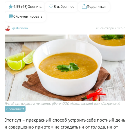
4.59 (46)
Оценить
В избранное
Поделиться
0
Комментировать
gastronom
20 сентября 2025 г.
Густой суп из риса и чечевицы
(Фото: ООО «Издательский дом «Гастроном»)
Гу
К рецепту
Этот суп – прекрасный способ устроить себе постный день
и совершенно при этом не страдать ни от голода, ни от