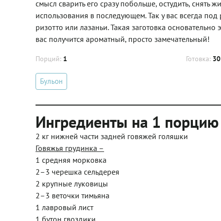
смысл сварить его сразу побольше, остудить, снять
использования в последующем. Так у вас всегда под 
ризотто или лазаньи. Такая заготовка основательно
вас получится ароматный, просто замечательный!
Порций:
1
Готовка:
30
Бульон
Ингредиенты на 1 порцию
2 кг нижней части задней говяжей голяшки
Говяжья грудинка
–
1 средняя морковка
2–3 черешка сельдерея
2 крупные луковицы
2–3 веточки тимьяна
1 лавровый лист
1 бутон гвоздики