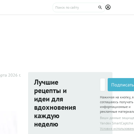
рта 2026 г.
Лучшие
Подписать
рецепты и
идеи для
Нажимая на кнопку, я
соглашаюсь получать
вдохновения
информационные и
рекламные материал
каждую
Ваши данные защищ
неделю
Yandex SmartCaptcha
Условия использован