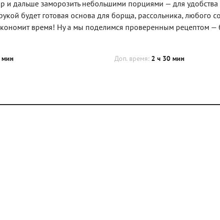
 жир и дальше заморозить небольшими порциями — для удобства
рукой будет готовая основа для борща, рассольника, любого со
 экономит время! Ну а мы поделимся проверенным рецептом — 
 мин
Доп. время:
2 ч 30 мин