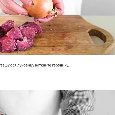
тавшуюся луковицу воткните гвоздику.