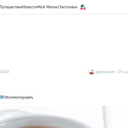
Путешествия
Новости
Мой Магнит
Заготовки
ЯШКИ
gastronom
05 ма
0
Комментировать