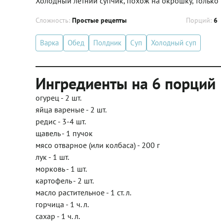
Холодный летний супчик, похож на окрошку, только 
Сложность:
Простые рецепты
Порций:
6
Варка
Обед
Полдник
Суп
Холодный суп
Ингредиенты на 6 порций
огурец - 2 шт.
яйца вареные - 2 шт.
редис - 3-4 шт.
щавель - 1 пучок
мясо отварное (или колбаса) - 200 г
лук - 1 шт.
морковь - 1 шт.
картофель - 2 шт.
масло растительное - 1 ст. л.
горчица - 1 ч. л.
сахар - 1 ч. л.