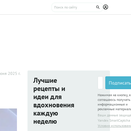
юня 2025 г.
Лучшие
Подписать
рецепты и
идеи для
Нажимая на кнопку, я
соглашаюсь получать
вдохновения
информационные и
рекламные материал
каждую
Ваши данные защищ
неделю
Yandex SmartCaptcha
Условия использован