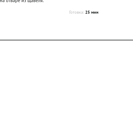
на отваре из щавеля.
Готовка:
25 мин