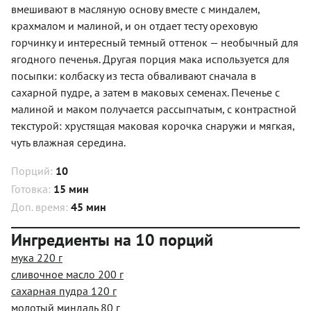
вмешивают в масляную основу вместе с миндалем,
крахмалом и малиной, и он отдает тесту ореховую
горчинку и интересный темный оттенок — необычный для
ягодного печенья. Другая порция мака используется для
посыпки: колбаску из теста обваливают сначала в
сахарной пудре, а затем в маковых семенах. Печенье с
малиной и маком получается рассыпчатым, с контрастной
текстурой: хрустящая маковая корочка снаружи и мягкая,
чуть влажная середина.
Порций:
10
Готовка:
15 мин
Доп. время:
45 мин
Ингредиенты на 10 порций
мука 220 г
сливочное масло 200 г
сахарная пудра 120 г
молотый миндаль 80 г