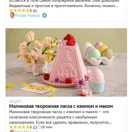
остаются в топе самой популярной выпечки. Они довольно
бюджетные и простые в приготовлении. Конечно, можно
пойти в магазин и купить уже готовые, но ведь лучшие
5
(6)
Роман Рыжов
рогалики — это домашние, согласны? В нашей подборке
представлены как сладкие, так и несладкие начинки —
выбирайте на любой вкус.
РЕЦЕПТ
Малиновая творожная пасха с изюмом и маком
Малиновая творожная пасха с изюмом и маком — это
сочетание классического рецепта с необычным
наполнением. Если все сделать правильно, получится
20 мин
красивая розовая пасха с контрастной маковой
5
(2)