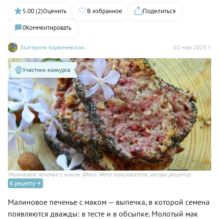
5.00 (2)
Оценить
В избранное
Поделиться
0
Комментировать
Екатерина Корженевская
02 мая 2025 г.
Участник конкурса
Малиновое печенье с маком
(Фото: Фото пользователя, автора рецепта)
К рецепту
Малиновое печенье с маком — выпечка, в которой семена
появляются дважды: в тесте и в обсыпке. Молотый мак