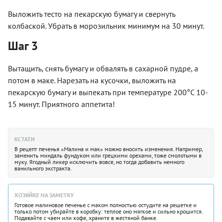
Выложить тесто на пекарскую бумагу и свернуть
колбаской. Убрать в морозильник минимум на 30 минут.
Шаг 3
Вытащить, снять бумагу и обвалять в сахарной пудре, а
потом в маке. Нарезать на кусочки, выложить на
пекарскую бумагу и выпекать при температуре 200°C 10-
15 минут. Приятного аппетита!
КСТАТИ
В рецепт печенья «Малина и мак» можно вносить изменения. Например,
заменить миндаль фундуком или грецкими орехами, тоже смолотыми в
муку. Ягодный ликер исключить вовсе, но тогда добавить немного
ванильного экстракта.
ХОЗЯЙКЕ НА ЗАМЕТКУ
Готовое малиновое печенье с маком полностью остудите на решетке и
только потом убирайте в коробку: теплое оно мягкое и сильно крошится.
Подавайте с чаем или кофе, храните в жестяной банке.