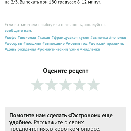
на 2/3. Выпекать при 180 градусах 8-12 минут.
Если вы заметили ошибку или неточность, пожалуйста,
сообщите нам
.
#кофе
#шоколад
#какао
#французская кухня
#выпечка
#печенье
#десерты
#полдник
#выпекание
#новый год
#детский праздник
#День рождения
#романтический ужин
#мадленки
Оцените рецепт
Помогите нам сделать «Гастроном» еще
удобнее.
Расскажите о своих
предпочтениях в коротком опросе.