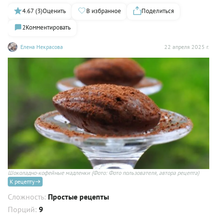
4.67 (3)
Оценить
В избранное
Поделиться
2
Комментировать
Елена Некрасова
22 апреля 2025 г.
Шоколадно-кофейные мадленки
(Фото: Фото пользователя, автора рецепта)
К рецепту
Сложность:
Простые рецепты
Порций:
9