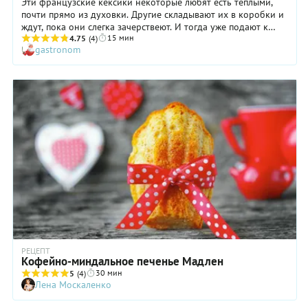
Эти французские кексики некоторые любят есть теплыми,
почти прямо из духовки. Другие складывают их в коробки и
ждут, пока они слегка зачерствеют. И тогда уже подают к
15 мин
чаю, в который их надо тогда непременно макать. А детям
4.75
(4)
gastronom
они нравятся в любом виде, лишь бы были!
РЕЦЕПТ
Кофейно-миндальное печенье Мадлен
30 мин
5
(4)
Лена Москаленко