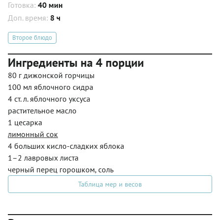
Готовка:
40 мин
Доп. время:
8 ч
Второе блюдо
Ингредиенты на 4 порции
80 г дижонской горчицы
100 мл яблочного сидра
4 ст. л. яблочного уксуса
растительное масло
1 цесарка
лимонный сок
4 больших кисло-сладких яблока
1–2 лавровых листа
черный перец горошком, соль
Таблица мер и весов