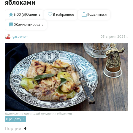
яблоками
5.00 (3)
Оценить
В избранное
Поделиться
0
Комментировать
gastronom
05 апреля 2025 г.
Шашлык из горчичной цесарки с яблоками
К рецепту
Порций:
4