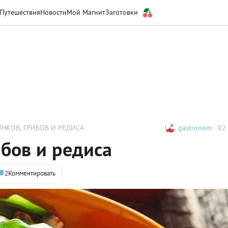
Путешествия
Новости
Мой Магнит
Заготовки
АЧКОВ, ГРИБОВ И РЕДИСА
gastronom
02 
ибов и редиса
2
Комментировать