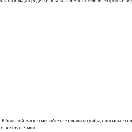
чтобы на каждой редиске осталось немного зелени. Разрежьте ре
. В большой миске смешайте все овощи и грибы, присыпьте со
е постоять 5 мин.