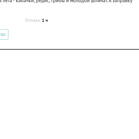
лета - кабачки, редис, грибы и молодой шпинат. А заправку
Готовка:
1 ч
тво