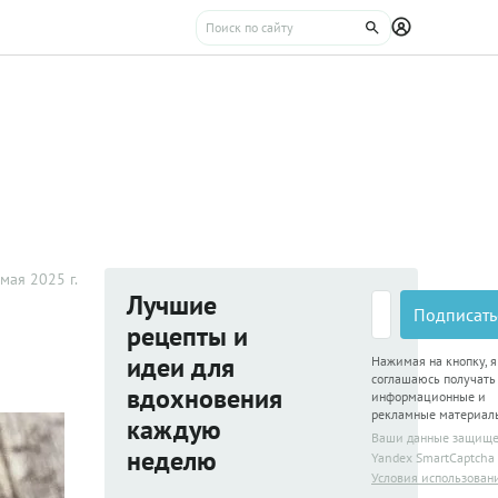
мая 2025 г.
Лучшие
Подписать
рецепты и
идеи для
Нажимая на кнопку, я
соглашаюсь получать
вдохновения
информационные и
рекламные материал
каждую
Ваши данные защищ
неделю
Yandex SmartCaptcha
Условия использован