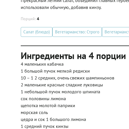
Прекрасный летний салат, объединил главных героев 
использовали обычную, добавив кинзу.
Порций:
4
Салат (блюдо)
Вегетарианство: Строго
Вегетарианс
Ингредиенты на 4 порции
4 маленьких кабачка
1 большой пучок мелкой редиски
10 – 1 2 средних, очень свежих шампиньонов
2 маленькие красные сладкие луковицы
1 небольшой пучок молодого шпината
сок половины лимона
щепотка молотой паприки
морская соль
цедра и сок 1 большого лимона
1 средний пучок кинзы