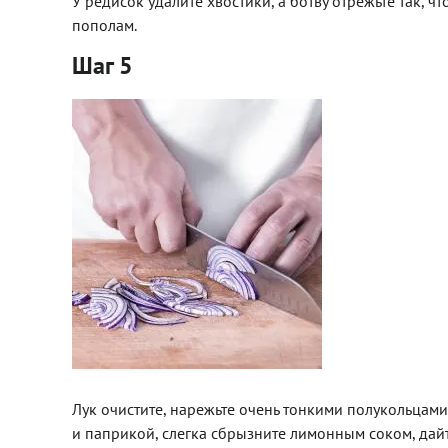
У редисок удалите хвостики, а ботву отрежьте так, 
пополам.
Шаг 5
Лук очистите, нарежьте очень тонкими полукольцами
и паприкой, слегка сбрызните лимонным соком, дайт