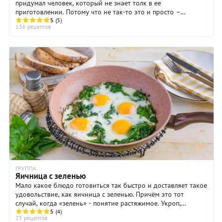
придумал человек, который не знает толк в ее
приготовлении. Потому что не так-то это и просто –
5
(5)
приготовить идеальную яичницу. Сначала придётся ...
136 рецептов
ГРУППА
Яичница с зеленью
Мало какое блюдо готовиться так быстро и доставляет такое
удовольствие, как яичница с зеленью. Причём это тот
случай, когда «зелень» - понятие растяжимое. Укроп,
петрушка, тархун, базилик и далее по ...
5
(4)
23 рецептов