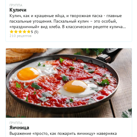
ГРУППА
Куличи
Кулич, как и крашеные яйца, и творожная пасха - главные
пасхальные угощения. Пасхальный кулич – это особый,
«праздничный» вид хлеба. В классическом рецепте кулича
используют дрожжевое тесто с ...
5
(5)
210 рецептов
ГРУППА
Яичница
Выражение «просто, как пожарить яичницу» наверняка