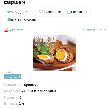
фаршем
5.00 (4)
Оценить
В избранное
Поделиться
0
Комментировать
gastronom
23 апреля 2025 г.
1859.jpg
К рецепту
Сложность:
средне
Калории:
338.00 ккал/порция
Порций:
6
Готовка:
1 ч