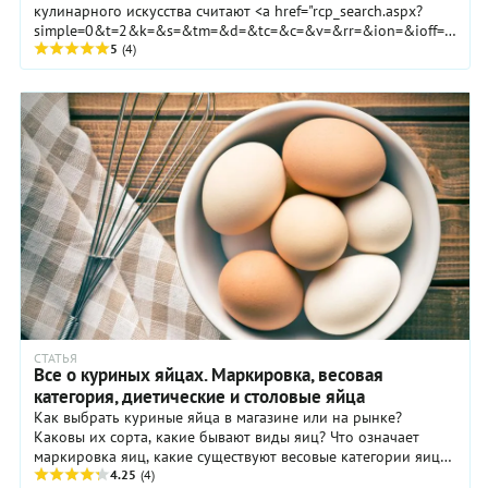
кулинарного искусства считают <a href="rcp_search.aspx?
simple=0&t=2&k=&s=&tm=&d=&tc=&c=&v=&rr=&ion=&ioff=&f=&m
Все их многообразие можно свести к пяти основным видам
5
(4)
(по крайней мере, в европейской кулинарии): красный,
белый, томатный, яично-масляный, или голландский, и соус
на основе льезона. Так вот, два последних без <a
href="kb_prod.aspx?id_kb=99#99">яиц</a> приготовить
просто невозможно.
СТАТЬЯ
Все о куриных яйцах. Маркировка, весовая
категория, диетические и столовые яйца
Как выбрать куриные яйца в магазине или на рынке?
Каковы их сорта, какие бывают виды яиц? Что означает
маркировка яиц, какие существуют весовые категории яиц?
Что, наконец, подразумевается под ...
4.25
(4)