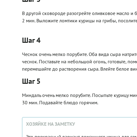
В другой сковороде разогрейте оливковое масло и 
2 мин. Выложите ломтики курицы на грибы, посолите,
Шаг 4
Чеснок очень мелко порубите. Оба вида сыра натрите
чеснок. Поставьте на небольшой огонь, готовьте, по
перемешайте до растворения сыра. Влейте белое вин
Шаг 5
Миндаль очень мелко порубите. Посыпьте курицу мин
30 мин. Подавайте блюдо горячим.
ХОЗЯЙКЕ НА ЗАМЕТКУ
Это прекрасный вариант домашнего ужина для семь