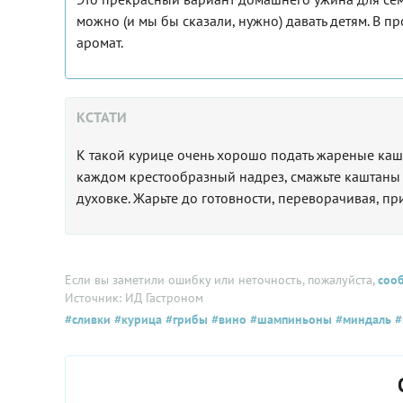
можно (и мы бы сказали, нужно) давать детям. В пр
аромат.
КСТАТИ
К такой курице очень хорошо подать жареные каш
каждом крестообразный надрез, смажьте каштаны 
духовке. Жарьте до готовности, переворачивая, п
Если вы заметили ошибку или неточность, пожалуйста,
соо
Источник: ИД Гастроном
#сливки
#курица
#грибы
#вино
#шампиньоны
#миндаль
#