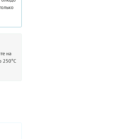
только
те на
о 250°С