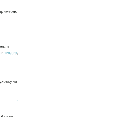
 примерно
рец и
те
чеддер
,
уховку на
о блюдо