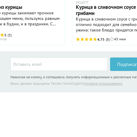
РЕЦЕПТ
из курицы
Курица в сливочном соусе
грибами
з курицы занимают прочное
нашем меню, пользуясь равным
Курица в сливочном соусе с г
и в будни, и в праздники. С
отлично подходит для семейно
вления блюд из курицы
ужина: такое блюдо придется п
 начинается знакомство с
5
(3)
всем вашим домочадцам. Аппет
птов
45 мин
4.75
(8)
ым искусством: нужно ...
сытно, недорого! Секрет идеал
соуса — в хороших сливках ...
Подписа
Нажимая на кнопку, я соглашаюсь получать информационные и рекламные м
Ваши данные защищены Yandex SmartCaptcha
Условия использования