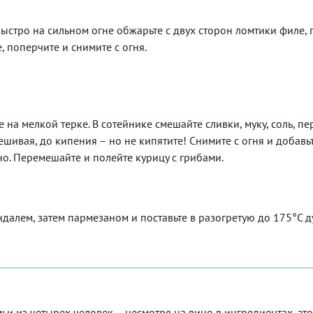
быстро на сильном огне обжарьте с двух сторон ломтики филе,
 поперчите и снимите с огня.
 на мелкой терке. В сотейнике смешайте сливки, муку, соль, пе
мешивая, до кипения – но не кипятите! Снимите с огня и добавь
о. Перемешайте и полейте курицу с грибами.
далем, затем пармезаном и поставьте в разогретую до 175°С д
и из четырех человек – несмотря на вино в ингредиентах, эт