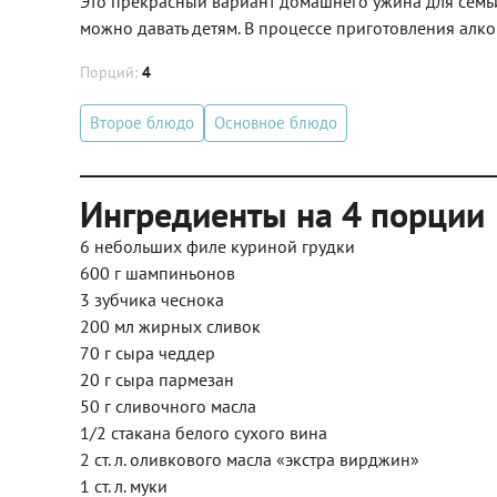
Это прекрасный вариант домашнего ужина для семьи
можно давать детям. В процессе приготовления алког
Порций:
4
Второе блюдо
Основное блюдо
Ингредиенты на 4 порции
6 небольших филе куриной грудки
600 г шампиньонов
3 зубчика чеснока
200 мл жирных сливок
70 г сыра чеддер
20 г сыра пармезан
50 г сливочного масла
1/2 стакана белого сухого вина
2 ст. л. оливкового масла «экстра вирджин»
1 ст. л. муки