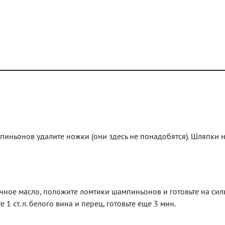
иньонов удалите ножки (они здесь не понадобятся). Шляпки 
чное масло, положите ломтики шампиньонов и готовьте на си
 1 ст. л. белого вина и перец, готовьте еще 3 мин.