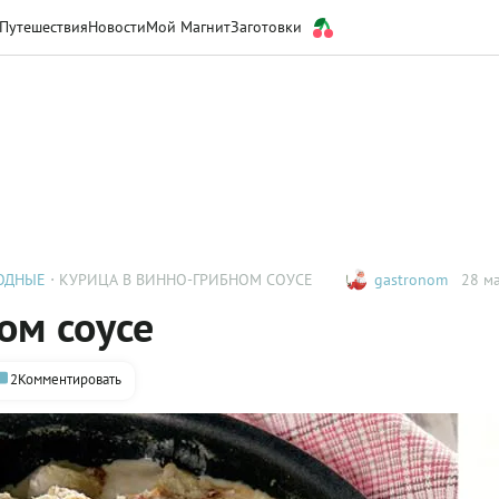
Путешествия
Новости
Мой Магнит
Заготовки
ХОДНЫЕ
КУРИЦА В ВИННО-ГРИБНОМ СОУСЕ
gastronom
28 ма
ом соусе
2
Комментировать