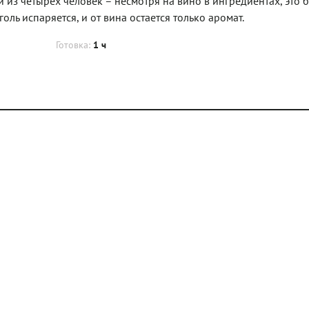
 из четырех человек – несмотря на вино в ингредиентах, это 
оль испаряется, и от вина остается только аромат.
Готовка:
1 ч