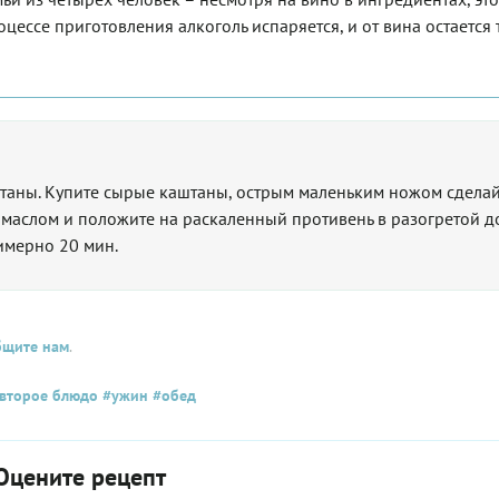
оцессе приготовления алкоголь испаряется, и от вина остается 
таны. Купите сырые каштаны, острым маленьким ножом сделай
маслом и положите на раскаленный противень в разогретой д
римерно 20 мин.
бщите нам
.
второе блюдо
#ужин
#обед
Оцените рецепт