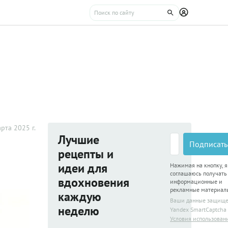
рта 2025 г.
Лучшие
Подписать
рецепты и
идеи для
Нажимая на кнопку, я
соглашаюсь получать
вдохновения
информационные и
рекламные материал
каждую
Ваши данные защищ
неделю
Yandex SmartCaptcha
Условия использован