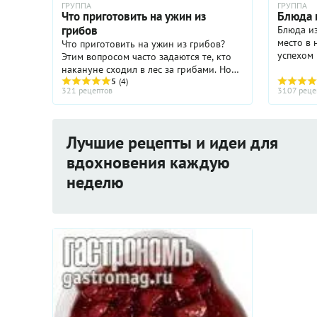
ГРУППА
ГРУППА
Что приготовить на ужин из
Блюда 
грибов
Блюда и
место в 
Что приготовить на ужин из грибов?
успехом 
Этим вопросом часто задаются те, кто
пригото
накануне сходил в лес за грибами. Но
зачастую
даже если вы не занимались тихой
5
(4)
321 рецептов
3107 реце
кулинарн
охотой, то приготовить грибы на ужин
тоже можете, выбрав ...
Лучшие рецепты и идеи для
вдохновения каждую
неделю