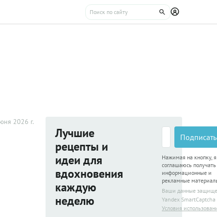
юня 2026 г.
Лучшие
Подписать
рецепты и
идеи для
Нажимая на кнопку, я
соглашаюсь получать
вдохновения
информационные и
рекламные материал
каждую
Ваши данные защищ
неделю
Yandex SmartCaptcha
Условия использован