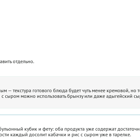
авить отдельно.
м — текстура готового блюда будет чуть менее кремовой, но 
а с сыром можно использовать брынзу или даже адыгейский сыр
 бульонный кубик и фету: оба продукта уже содержат достаточн
ости каждый досолит кабачки и рис с сыром уже в тарелке.