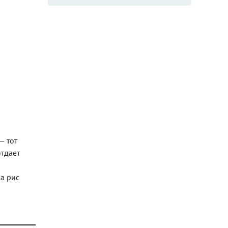
— тот
отдает
 а рис