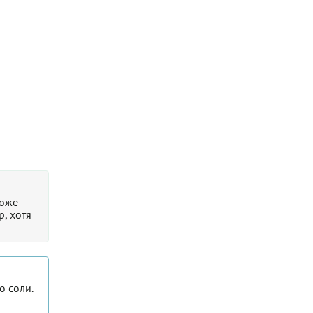
тоже
, хотя
о соли.