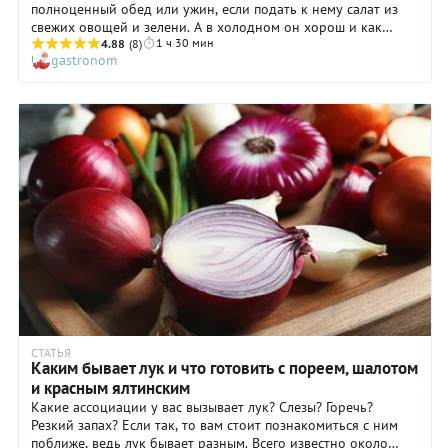
полноценный обед или ужин, если подать к нему салат из
свежих овощей и зелени. А в холодном он хорош и как
1 ч 30 мин
закуска, и просто к чаю. Вот такое универсальное блюдо, а
4.88
(8)
gastronom
главное — приготовить его по нашему рецепту сможет
каждый. Даже с традиционным для таких пирогов песочным
тестом возиться не придется. Мы предлагаем вам вариант с
использованием магазинного слоеного. А начинку из
красного лука, брынзы, яиц и сливок с добавлением специй
можно приготовить буквально в считанные минуты.
СТАТЬЯ
Каким бывает лук и что готовить с пореем, шалотом
и красным ялтинским
Какие ассоциации у вас вызывает лук? Слезы? Горечь?
Резкий запах? Если так, то вам стоит познакомиться с ним
поближе, ведь лук бывает разным. Всего известно около