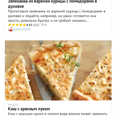
Запеканка из вареной курицы с помидорами в
духовке
Приготовьте запеканку из вареной курицы с помидорами в
духовке и подайте, например, на ужин: готовится она
просто, довольно быстро и не требует никаких
1 ч
дорогостоящих ингредиентов. Удобно! А еще такое блюдо
4.92
(12)
gastronom
порадует экономных хозяек, ведь из одной тушки курицы
легко можно получить и первое (отличный бульон), и основу
горячего. Да и ваши близкие будут довольны! Запеканка из
вареной курицы с помидорами, приготовленная в духовке,
получается нежной, вкусной и как-то по-особенному
ассоциируется с домашним уютом и теплом.
РЕЦЕПТ
Киш с красным луком
Киш с красным луком в теплом виде вполне может заменить