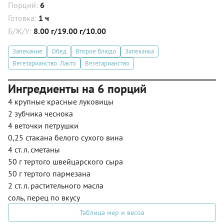
Порций:
6
Готовка:
1 ч
Б/Ж/У:
8.00 г/19.00 г/10.00
Запекание
Обед
Второе блюдо
Запеканка
Вегетарианство: Лакто
Вегетарианство
Ингредиенты на 6 порций
4 крупные красные луковицы
2 зубчика чеснока
4 веточки петрушки
0,25 стакана белого сухого вина
4 ст. л. сметаны
50 г тертого швейцарского сыра
50 г тертого пармезана
2 ст. л. растительного масла
соль, перец по вкусу
Таблица мер и весов