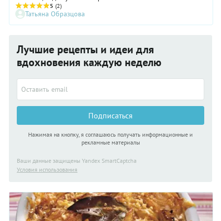
1000 видов лука, но съедобными признаны лишь 10. Из них
5
(2)
Татьяна Образцова
готовят конфитюр и мармелад, супы и соусы, пироги и
лепешки.
Лучшие рецепты и идеи для
вдохновения каждую неделю
Подписаться
Нажимая на кнопку, я соглашаюсь получать информационные и
рекламные материалы
Ваши данные защищены Yandex SmartCaptcha
Условия использования