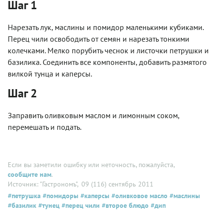
Шаг 1
Нарезать лук, маслины и помидор маленькими кубиками.
Перец чили освободить от семян и нарезать тонкими
колечками. Мелко порубить чеснок и листочки петрушки и
базилика. Соединить все компоненты, добавить размятого
вилкой тунца и каперсы.
Шаг 2
Заправить оливковым маслом и лимонным соком,
перемешать и подать.
Если вы заметили ошибку или неточность, пожалуйста,
сообщите нам
.
Источник: "Гастрономъ"
, 09 (116) сентябрь 2011
#петрушка
#помидоры
#каперсы
#оливковое масло
#маслины
#базилик
#тунец
#перец чили
#второе блюдо
#дип