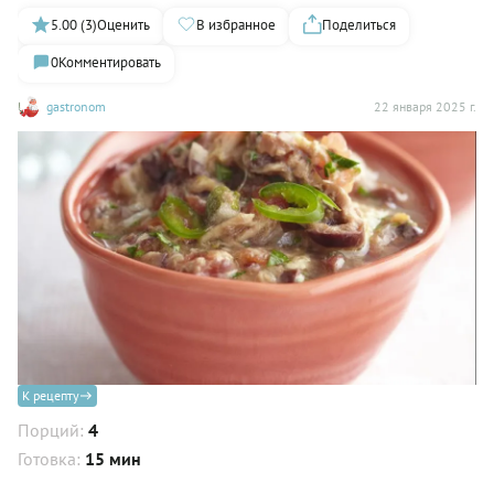
5.00 (3)
Оценить
В избранное
Поделиться
0
Комментировать
gastronom
22 января 2025 г.
К рецепту
Порций:
4
Готовка:
15 мин