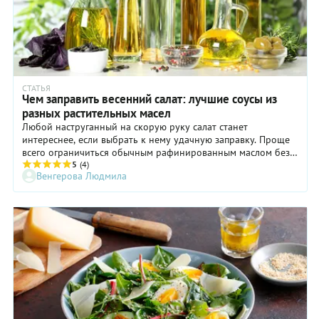
СТАТЬЯ
Чем заправить весенний салат: лучшие соусы из
разных растительных масел
Любой наструганный на скорую руку салат станет
интереснее, если выбрать к нему удачную заправку. Проще
всего ограничиться обычным рафинированным маслом без
цвета и запаха: оно всегда под рукой. Но палитра вкусов
5
(4)
Венгерова Людмила
может быть намного шире: оливковое, тыквенное,
кунжутное, ореховое, льняное… они, как духи, — важный
штрих в создании образа и делают простой микс овощей и
листьев притягательно-волшебным.