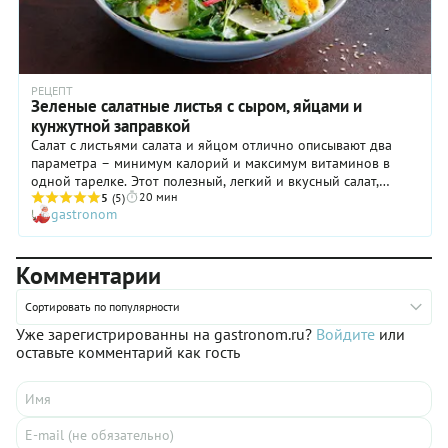
РЕЦЕПТ
Зеленые салатные листья с сыром, яйцами и
кунжутной заправкой
Салат с листьями салата и яйцом отлично описывают два
параметра – минимум калорий и максимум витаминов в
одной тарелке. Этот полезный, легкий и вкусный салат,
20 мин
приготовленный по мотивам французской кухни, можно
5
(5)
gastronom
подавать на обед вместе с основным блюдом, он может
выступать самостоятельно в качестве необременительного
ужина или дополнить ваш ланч. Приготовить этот зеленый
Комментарии
салат несложно, практически все необходимые ингредиенты
уже находятся в вашем холодильнике. А времени
потребуется не более 10 минут, как раз чтобы сварить яйца.
Сортировать по популярности
Особый шарм салату придает заправка. Соединив оливковое
Уже зарегистрированны на gastronom.ru?
Войдите
или
масло с лимонным соком, интенсивно взбейте смесь
оставьте комментарий как гость
венчиком или двумя вилками – буквально сразу заправка
начнет светлеть и густеть, превращаясь в эмульсию. А после
того, как вы сдобрите ее кунжутным маслом и чесноком, она
приобретет совершенно фантастический вкус!