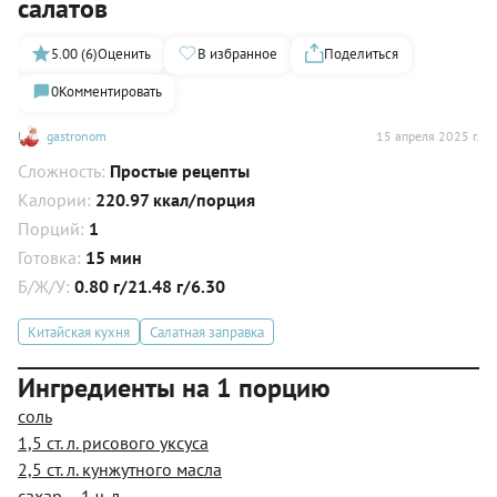
салатов
5.00 (6)
Оценить
В избранное
Поделиться
0
Комментировать
gastronom
15 апреля 2025 г.
Сложность:
Простые рецепты
Калории:
220.97 ккал/порция
Порций:
1
Готовка:
15 мин
Б/Ж/У:
0.80 г/21.48 г/6.30
Китайская кухня
Салатная заправка
Ингредиенты на 1 порцию
соль
1,5 ст. л. рисового уксуса
2,5 ст. л. кунжутного масла
сахар – 1 ч. л.