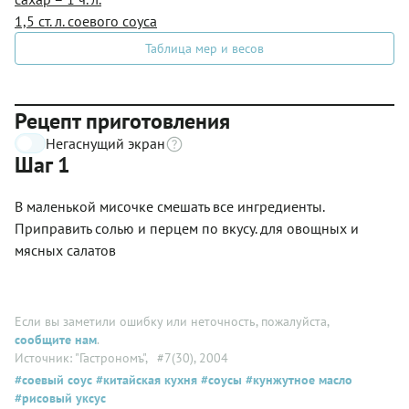
1,5 ст. л. соевого соуса
Таблица мер и весов
Рецепт приготовления
Негаснущий экран
Шаг 1
В маленькой мисочке смешать все ингредиенты.
Приправить солью и перцем по вкусу. для овощных и
мясных салатов
Если вы заметили ошибку или неточность, пожалуйста,
сообщите нам
.
Источник: "Гастрономъ"
, #7(30), 2004
#соевый соус
#китайская кухня
#соусы
#кунжутное масло
#рисовый уксус