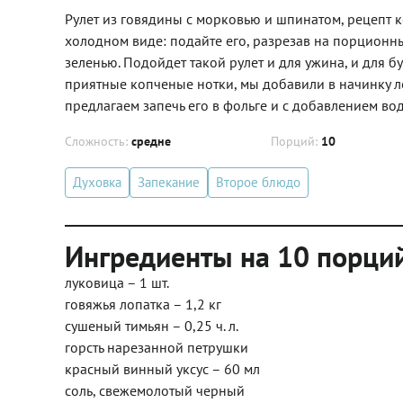
Рулет из говядины с морковью и шпинатом, рецепт к
холодном виде: подайте его, разрезав на порционн
зеленью. Подойдет такой рулет и для ужина, и для 
приятные копченые нотки, мы добавили в начинку ло
предлагаем запечь его в фольге и с добавлением во
Сложность:
средне
Порций:
10
Духовка
Запекание
Второе блюдо
Ингредиенты на 10 порци
луковица – 1 шт.
говяжья лопатка – 1,2 кг
сушеный тимьян – 0,25 ч. л.
горсть нарезанной петрушки
красный винный уксус – 60 мл
соль, свежемолотый черный