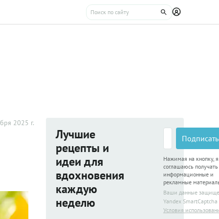
бря 2025 г.
Лучшие
Подписать
рецепты и
идеи для
Нажимая на кнопку, я
соглашаюсь получать
вдохновения
информационные и
рекламные материал
каждую
Ваши данные защищ
неделю
Yandex SmartCaptcha
Условия использован