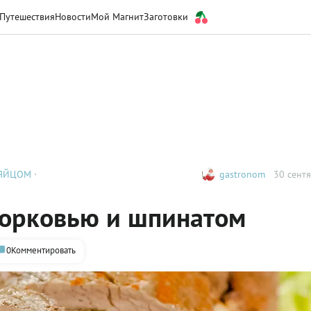
Путешествия
Новости
Мой Магнит
Заготовки
 ЯЙЦОМ
gastronom
30 сентя
морковью и шпинатом
0
Комментировать