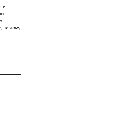
к и
ой
у
, поэтому