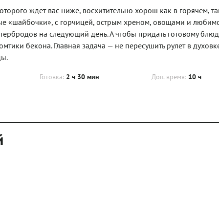
оторого ждет вас ниже, восхитительно хорош как в горячем, та
ые «шайбочки», с горчицей, острым хреном, овощами и любим
бутербродов на следующий день. А чтобы придать готовому блюд
мтики бекона. Главная задача — не пересушить рулет в духовке
ды.
Готовка:
2 ч 30 мин
Доп. время:
10 ч
й