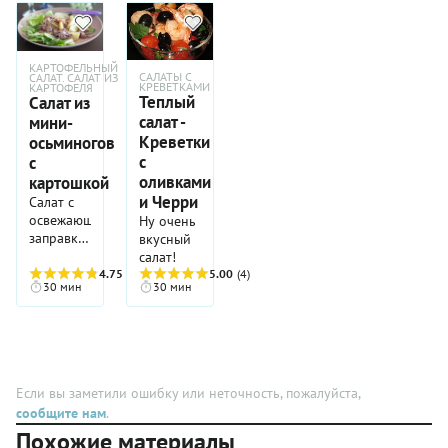
приятно
удивит
едоков
КАРТОФЕЛЬНЫЙ
запоминающимся
САЛАТЫ С
САЛАТ. САЛАТ ИЗ
КРЕВЕТКАМИ
вкусом и
КАРТОФЕЛЯ
Теплый
Салат из
интересным
салат -
мини-
сочетанием
Креветки
осьминогов
ингредиентов.
с
с
оливками
картошкой
и Черри
Салат с
освежающей
Ну очень
заправкой
вкусный
будет
салат!
хорош на
4.75
(4)
5.00
(4)
30 мин
30 мин
ужин в
конце
рабочей
недели.
Если вы заметили ошибку или неточность, пожалуйста,
сообщите нам
.
Похожие материалы