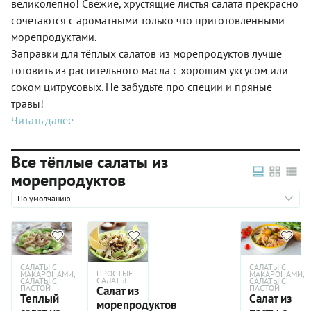
великолепно! Свежие, хрустящие листья салата прекрасно
сочетаются с ароматными только что приготовленными
морепродуктами.
Заправки для тёплых салатов из морепродуктов лучше
готовить из растительного масла с хорошим уксусом или
соком цитрусовых. Не забудьте про специи и пряные
травы!
Читать далее
Все тёплые салаты из
морепродуктов
По умолчанию
САЛАТЫ С
САЛАТЫ С
ПРОСТЫЕ
МАКАРОНАМИ,
МАКАРОНАМИ,
САЛАТЫ
САЛАТЫ С
САЛАТЫ С
ПАСТОЙ
ПАСТОЙ
Cалат из
Теплый
Салат из
морепродуктов