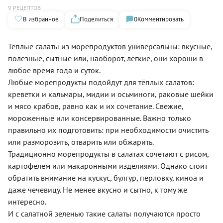
9 РЕЦЕПТОВ
В избранное
Поделиться
0
Комментировать
Тёплые салаты из морепродуктов универсальны: вкусные,
полезные, сытные или, наоборот, лёгкие, они хороши в
любое время года и суток.
Любые морепродукты подойдут для тёплых салатов:
креветки и кальмары, мидии и осьминоги, раковые шейки
и мясо крабов, равно как и их сочетание. Свежие,
мороженные или консервированные. Важно только
правильно их подготовить: при необходимости очистить
или разморозить, отварить или обжарить.
Традиционно морепродукты в салатах сочетают с рисом,
картофелем или макаронными изделиями. Однако стоит
обратить внимание на кускус, булгур, перловку, киноа и
даже чечевицу. Не менее вкусно и сытно, к тому же
интересно.
И с салатной зеленью такие салаты получаются просто