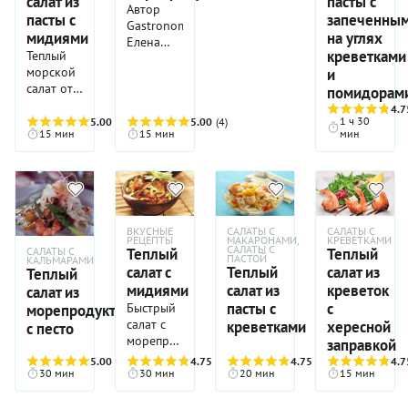
салат из
пасты с
Автор
пасты с
запеченны
Gastronom.ru
мидиями
на углях
Елена
креветками
Теплый
Никонова
морской
и
предлагает
салат от
на ужин
помидорам
Нины
теплый
4.7
Борисовой
1 ч 30
5.00
(4)
5.00
(4)
салат для
15 мин
15 мин
мин
имеет все
любителей
шансы
похрустеть:
войти в
легкое,
шорт-
витаминное
лист
блюдо с
ваших
сельдереем
ВКУСНЫЕ
САЛАТЫ С
САЛАТЫ С
рецептов
и
РЕЦЕПТЫ
МАКАРОНАМИ,
КРЕВЕТКАМИ
САЛАТЫ С
Теплый
Теплый
САЛАТЫ С
блюд на
морепродуктами.
ПАСТОЙ
КАЛЬМАРАМИ
ужин.
салат с
Теплый
салат из
Теплый
мидиями
салат из
креветок
салат из
пасты с
с
Быстрый
морепродуктов
салат с
креветками
хересной
с песто
морепродуктами,
заправкой
овощами,
5.00
(3)
4.75
(4)
4.75
(4)
4.7
соком
30 мин
30 мин
20 мин
15 мин
лайма и
шалфеем