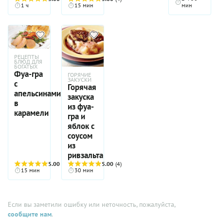
1 ч
15 мин
мин
РЕЦЕПТЫ
БЛЮД ДЛЯ
БОГАТЫХ
Фуа-гра
ГОРЯЧИЕ
ЗАКУСКИ
с
Горячая
апельсинами
закуска
в
из фуа-
карамели
гра и
яблок с
соусом
из
ривзальта
5.00
(4)
5.00
(4)
15 мин
30 мин
Если вы заметили ошибку или неточность, пожалуйста,
сообщите нам
.