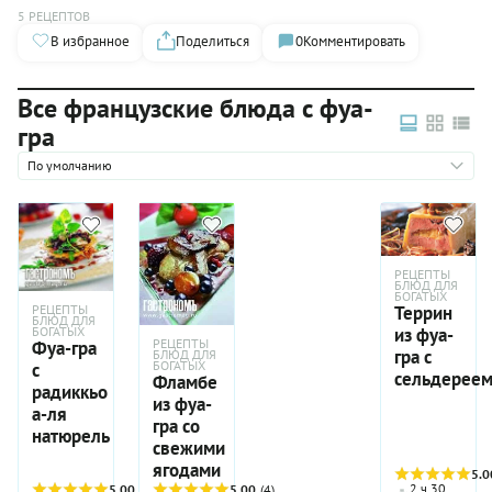
5 РЕЦЕПТОВ
В избранное
Поделиться
0
Комментировать
Все французские блюда с фуа-
гра
По умолчанию
РЕЦЕПТЫ
БЛЮД ДЛЯ
БОГАТЫХ
РЕЦЕПТЫ
Террин
БЛЮД ДЛЯ
БОГАТЫХ
из фуа-
РЕЦЕПТЫ
Фуа-гра
гра с
БЛЮД ДЛЯ
БОГАТЫХ
с
сельдерее
Фламбе
радиккьо
из фуа-
а-ля
гра со
натюрель
свежими
ягодами
5.0
2 ч 30
5.00
(3)
5.00
(4)