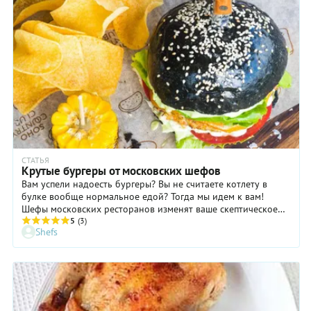
СТАТЬЯ
Крутые бургеры от московских шефов
Вам успели надоесть бургеры? Вы не считаете котлету в
булке вообще нормальное едой? Тогда мы идем к вам!
Шефы московских ресторанов изменят ваше скептическое
отношение к бургеру, добавив в него непривычные
5
(3)
Shefs
ингредиенты, элементы высокой кухни и просто домашний
майонез.