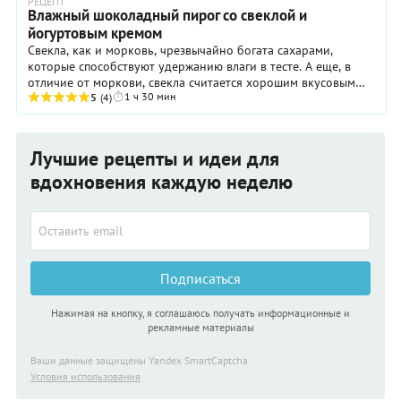
РЕЦЕПТ
Влажный шоколадный пирог со свеклой и
йогуртовым кремом
Свекла, как и морковь, чрезвычайно богата сахарами,
которые способствуют удержанию влаги в тесте. А еще, в
отличие от моркови, свекла считается хорошим вкусовым
1 ч 30 мин
компаньоном для шоколада. Благодаря ...
5
(4)
Лучшие рецепты и идеи для
вдохновения каждую неделю
Подписаться
Нажимая на кнопку, я соглашаюсь получать информационные и
рекламные материалы
Ваши данные защищены Yandex SmartCaptcha
Условия использования