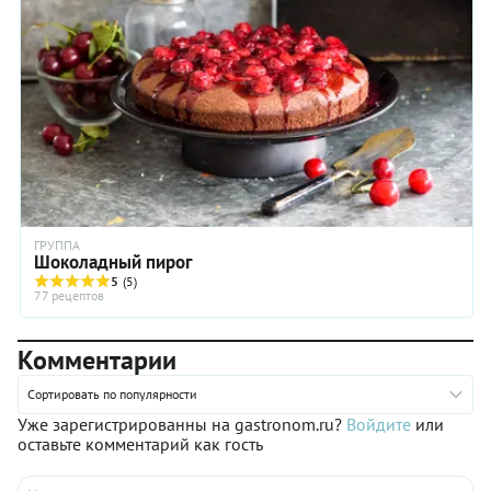
для тех, кто не сильно расположен к творческим
экспериментам, я подготовила советы ниже.
ГРУППА
Шоколадный пирог
5
(5)
77 рецептов
Комментарии
Сортировать по популярности
Уже зарегистрированны на gastronom.ru?
Войдите
или
оставьте комментарий как гость