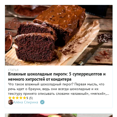
СТАТЬЯ
Влажные шоколадные пироги: 5 суперрецептов и
немного хитростей от кондитера
Что такое влажный шоколадный пирог? Первая мысль, что
речь идет о брауни, ведь они всегда шоколадные и их
текстуру принято описывать словами «влажный», «мягкий»,
«насыщенный». У нас есть целая подборка отличных
5
(5)
Алёна Спирина
рецептов этих шоколадных пирогов.