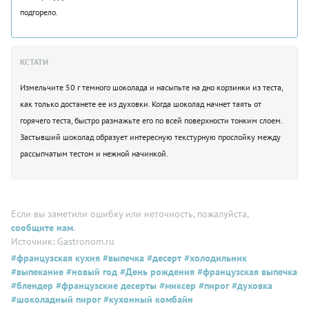
подгорело.
КСТАТИ
Измельчите 50 г темного шоколада и насыпьте на дно корзинки из теста,
как только достанете ее из духовки. Когда шоколад начнет таять от
горячего теста, быстро размажьте его по всей поверхности тонким слоем.
Застывший шоколад образует интересную текстурную прослойку между
рассыпчатым тестом и нежной начинкой.
Если вы заметили ошибку или неточность, пожалуйста,
сообщите нам
.
Источник: Gastronom.ru
#французская кухня
#выпечка
#десерт
#холодильник
#выпекание
#новый год
#День рождения
#французская выпечка
#блендер
#французские десерты
#миксер
#пирог
#духовка
#шоколадный пирог
#кухонный комбайн