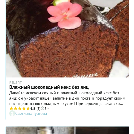
РЕЦЕПТ
Влажный шоколадный кекс без яиц
Давайте испечем сочный и влажный шоколадный кекс без
яиц: он украсит ваше чаепитие в дни поста и порадует своим
насыщенным шоколадным вкусом! Приверженцы веганской
1 ч
системы питания тоже смело могут к нам присоединиться, а
4.8
(5)
Светлана Гуагова
вот любители привычной многим выпечки с содержанием
скоромных продуктов никакого подвоха не заметят: наше
вкусное угощение понравится всем. Что касается украшения,
то я рекомендую украсить кекс по вашему настроению. А