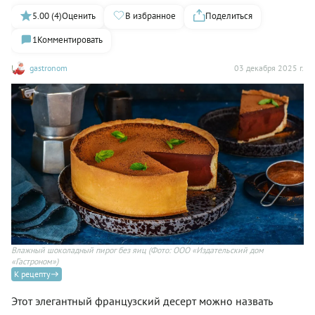
5.00 (4)
Оценить
В избранное
Поделиться
1
Комментировать
gastronom
03 декабря 2025 г.
Влажный шоколадный пирог без яиц
(Фото: ООО «Издательский дом
«Гастроном»)
К рецепту
Этот элегантный французский десерт можно назвать