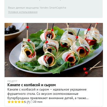
Ваши данные защищены Yandex SmartCaptcha
Условия использования
РЕЦЕПТ
Канапе с колбасой и сыром
Канапе с колбасой и сыром – идеальное украшение
фуршетного стола. Со вкусом скомпонованные
бутербродики привлекают внимание детей, а также
20 мин
будоражат аппетит. Для приготовления используют колбасу
5
(7)
...