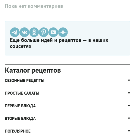
Пока нет комментариев
Еще больше идей и рецептов — в наших
соцсетях
Каталог рецептов
СЕЗОННЫЕ РЕЦЕПТЫ
Рецепты из капусты
ПРОСТЫЕ САЛАТЫ
Блюда с картошкой
Простые салаты
ПЕРВЫЕ БЛЮДА
Рецепты с грибами
Салат Оливье
Яблочные пироги
Щи
ВТОРЫЕ БЛЮДА
Салат Цезарь
Рецепты с клюквой
Борщ
Салат Нисуаз
Котлеты
ПОПУЛЯРНОЕ
Блюда из тыквы
Рассольник