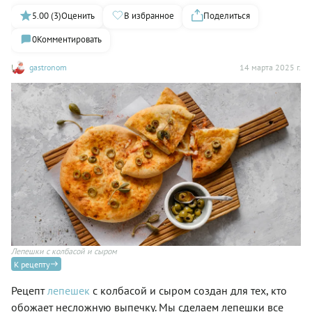
5.00 (3)
Оценить
В избранное
Поделиться
0
Комментировать
gastronom
14 марта 2025 г.
Лепешки с колбасой и сыром
К рецепту
Рецепт
лепешек
с колбасой и сыром создан для тех, кто
обожает несложную выпечку. Мы сделаем лепешки все