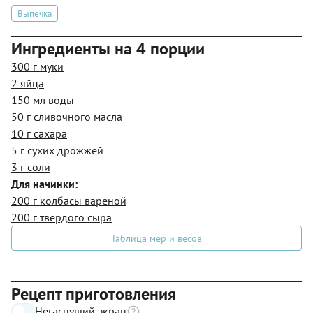
Выпечка
Ингредиенты на 4 порции
300 г муки
2 яйца
150 мл воды
50 г сливочного масла
10 г сахара
5 г сухих дрожжей
3 г соли
Для начинки:
200 г колбасы вареной
200 г твердого сыра
Таблица мер и весов
Рецепт приготовления
Негаснущий экран