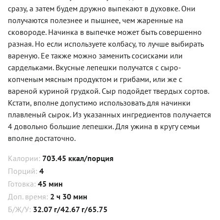
сразу, а затем будем дружно выпекают в духовке. Они
получаются полезнее и пышнее, чем жаренные на
сковороде. Начинка в выпечке может быть совершенно
разная. Но если используете колбасу, то лучше выбирать
вареную. Ее также можно заменить сосисками или
сардельками. Вкусные лепешки получатся с сыро-
копченым мясным продуктом и грибами, или же с
вареной куриной грудкой. Сыр подойдет твердых сортов.
Кстати, вполне допустимо использовать для начинки
плавленый сырок. Из указанных ингредиентов получается
4 довольно большие лепешки. Для ужина в кругу семьи
вполне достаточно.
Калории:
703.45 ккал/порция
Порций:
4
Готовка:
45 мин
Доп. время:
2 ч 30 мин
Б/Ж/У:
32.07 г/42.67 г/65.75