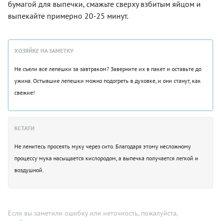
бумагой для выпечки, смажьте сверху взбитым яйцом и
выпекайте примерно 20-25 минут.
ХОЗЯЙКЕ НА ЗАМЕТКУ
Не съели все лепешки за завтраком? Заверните их в пакет и оставьте до
ужина. Остывшие лепешки можно подогреть в духовке, и они станут, как
свежие!
КСТАТИ
Не ленитесь просеять муку через сито. Благодаря этому несложному
процессу мука насыщается кислородом, а выпечка получается легкой и
воздушной.
Если вы заметили ошибку или неточность, пожалуйста,