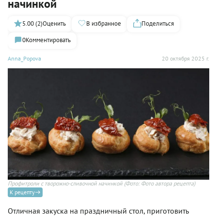
начинкой
5.00 (2)
Оценить
В избранное
Поделиться
0
Комментировать
Anna_Popova
20 октября 2025 г.
Профитроли с творожно-сливочной начинкой
(Фото: Фото автора рецепта)
К рецепту
Отличная закуска на праздничный стол, приготовить