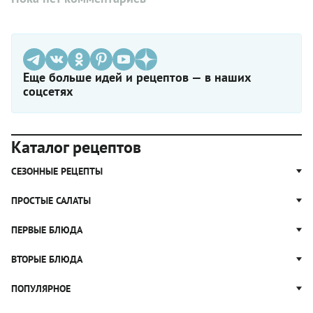
Еще больше идей и рецептов — в наших
соцсетях
Каталог рецептов
СЕЗОННЫЕ РЕЦЕПТЫ
Рецепты из капусты
ПРОСТЫЕ САЛАТЫ
Блюда с картошкой
Простые салаты
ПЕРВЫЕ БЛЮДА
Рецепты с грибами
Салат Оливье
Яблочные пироги
Щи
ВТОРЫЕ БЛЮДА
Салат Цезарь
Рецепты с клюквой
Борщ
Салат Нисуаз
Котлеты
ПОПУЛЯРНОЕ
Блюда из тыквы
Рассольник
Салат Мимоза
Плов