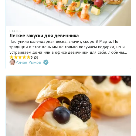
СТАТЬЯ
Легкие закуски для девичника
Наступила календарная весна, значит, скоро 8 Марта. По
традиции в этот день мы не только получаем подарки, но и
устраиваем дома или в офисе девичники для себя, любимых.
И так хочется, чтобы угощения были легкие и вкусные, но
5
(5)
Роман Рыжов
при этом не требовали долгого стояния у плиты! Здесь как
нельзя лучше подходит фуршетный формат. А еще для
порционных блюд можно купить специальные пластиковые
креманки и деревянные шпажки, чтобы потом никакой
грязной посуды.