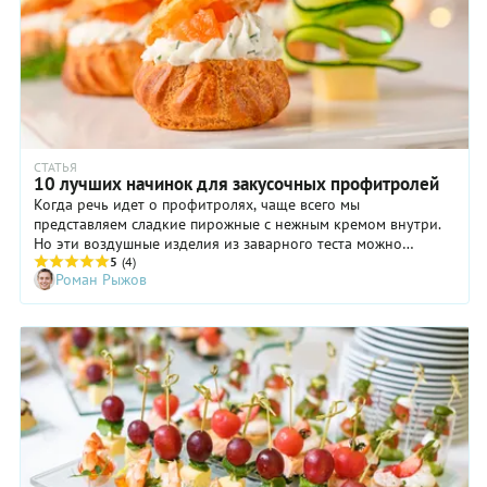
СТАТЬЯ
10 лучших начинок для закусочных профитролей
Когда речь идет о профитролях, чаще всего мы
представляем сладкие пирожные с нежным кремом внутри.
Но эти воздушные изделия из заварного теста можно
наполнить и несладкими начинками: творожным сыром,
5
(4)
Роман Рыжов
рийетом или паштетом, яичным салатом, мясом или рыбой.
Подавайте на праздничный стол несколько вариантов
закуски, чтобы каждый гость нашел угощение по душе. В
подборке вы найдете 10 интересных рецептов.