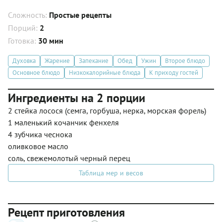
Сложность:
Простые рецепты
Порций:
2
Готовка:
30 мин
Духовка
Жарение
Запекание
Обед
Ужин
Второе блюдо
Основное блюдо
Низкокалорийные блюда
К приходу гостей
Ингредиенты на 2 порции
2 стейка лосося (семга, горбуша, нерка, морская форель)
1 маленький кочанчик фенхеля
4 зубчика чеснока
оливковое масло
соль, свежемолотый черный перец
Таблица мер и весов
Рецепт приготовления