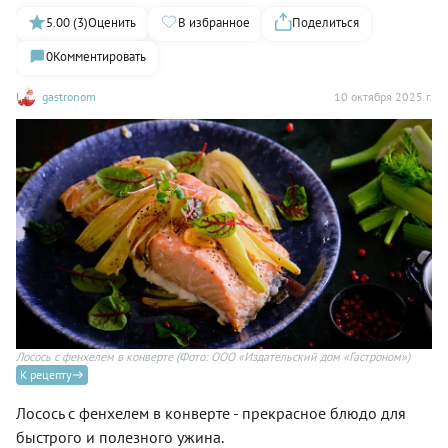
5.00 (3)
Оценить
В избранное
Поделиться
0
Комментировать
gastronom
10 октября 2025 г.
Лосось с фенхелем в конверте
(Фото: ООО «Издательский дом «Гастроном»)
К рецепту
Лосось с фенхелем в конверте - прекрасное блюдо для
быстрого и полезного ужина.