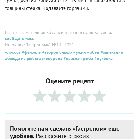
трети духовки. Запекайте 12–15 мин., в зависимости от
толщины стейка. Подавайте горячими.
Если вы заметили ошибку или неточность, пожалуйста,
сообщите нам
.
Источник: "Гастрономъ"
, №11
, 2021
#лосось
#фенхель
#второе блюдо
#ужин
#обед
#запекание
#блюда из рыбы
#сковорода
#красная рыба
#духовка
Оцените рецепт
Помогите нам сделать «Гастроном» еще
удобнее.
Расскажите о своих