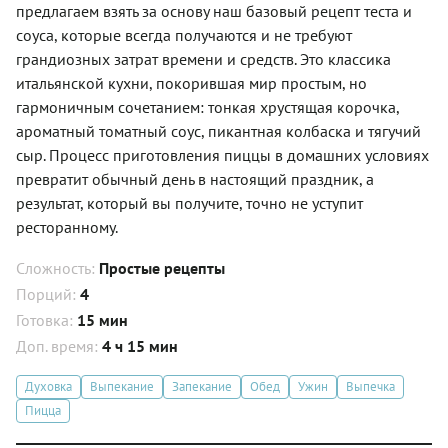
предлагаем взять за основу наш базовый рецепт теста и
соуса, которые всегда получаются и не требуют
грандиозных затрат времени и средств. Это классика
итальянской кухни, покорившая мир простым, но
гармоничным сочетанием: тонкая хрустящая корочка,
ароматный томатный соус, пикантная колбаска и тягучий
сыр. Процесс приготовления пиццы в домашних условиях
превратит обычный день в настоящий праздник, а
результат, который вы получите, точно не уступит
ресторанному.
Сложность:
Простые рецепты
Порций:
4
Готовка:
15 мин
Доп. время:
4 ч 15 мин
Духовка
Выпекание
Запекание
Обед
Ужин
Выпечка
Пицца