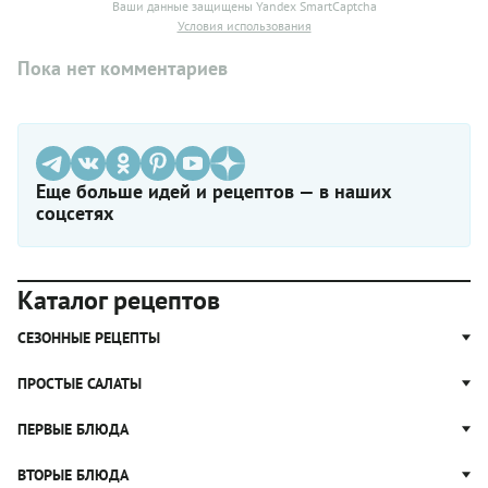
Ваши данные защищены Yandex SmartCaptcha
Условия использования
Пока нет комментариев
Еще больше идей и рецептов — в наших
соцсетях
Каталог рецептов
СЕЗОННЫЕ РЕЦЕПТЫ
Рецепты из капусты
ПРОСТЫЕ САЛАТЫ
Блюда с картошкой
Простые салаты
ПЕРВЫЕ БЛЮДА
Рецепты с грибами
Салат Оливье
Яблочные пироги
Щи
ВТОРЫЕ БЛЮДА
Салат Цезарь