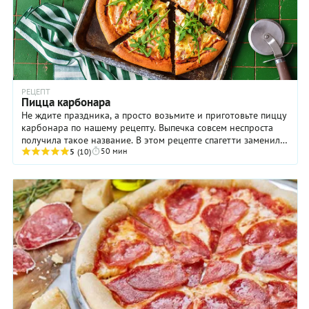
РЕЦЕПТ
Пицца карбонара
Не ждите праздника, а просто возьмите и приготовьте пиццу
карбонара по нашему рецепту. Выпечка совсем неспроста
получила такое название. В этом рецепте спагетти заменили
50 мин
лепешкой, которую запекают с ...
5
(10)