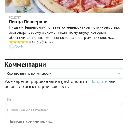
РЕЦЕПТ
Пицца Пепперони
Пицца «Пепперони» пользуется невероятной популярностью,
благодаря своему яркому пикантному вкусу, который
обеспечивает одноименная колбаса с острым перчиком,
40 мин
входящая в состав блюда. И вот в ней-то все и дело! Ведь
4.67
(3)
Shefs
ничего сверхъественного или оригинального в рецепте
такой пиццы нет: тесто, томатный соус, моцарелла, колбаса.
Соответственно, чем вкуснее последняя, тем лучше само
Комментарии
блюдо. Кстати, о моцарелле. Рассольная в этом случае не
подойдет: найдите ту, что предназначена именно для пиццы.
Такая хорошо плавится, но не растекается. И еще один
Сортировать по популярности
момент. Перед подачей посыпьте пиццу листочками
Уже зарегистрированны на gastronom.ru?
Войдите
или
базилика: они деликатно оттенят жгучий вкус пепперони.
оставьте комментарий как гость