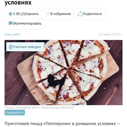
условиях
5.00 (2)
Оценить
В избранное
Поделиться
0
Комментировать
mary.lady2
22 июля 2025 г.
Участник конкурса
Пицца пепперони
(Фото: Фото автора рецепта)
К рецепту
Приготовьте пиццу «Пепперони» в домашних условиях —