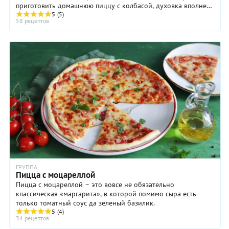
приготовить домашнюю пиццу с колбасой, духовка вполне
сгодится.
5
(5)
58 рецептов
ГРУППА
Пицца с моцареллой
Пицца с моцареллой – это вовсе не обязательно
классическая «маргарита», в которой помимо сыра есть
только томатный соус да зеленый базилик.
5
(4)
34 рецептов