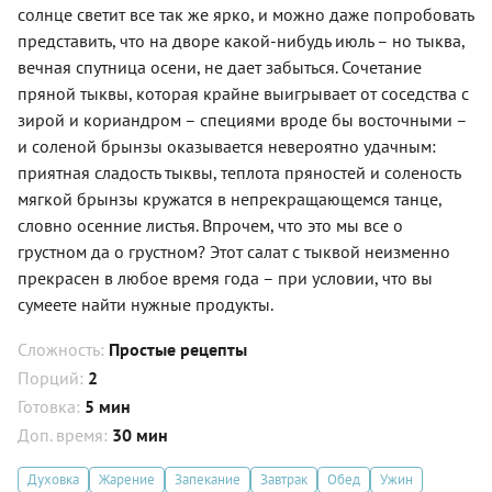
солнце светит все так же ярко, и можно даже попробовать
представить, что на дворе какой-нибудь июль – но тыква,
вечная спутница осени, не дает забыться. Сочетание
пряной тыквы, которая крайне выигрывает от соседства с
зирой и кориандром – специями вроде бы восточными –
и соленой брынзы оказывается невероятно удачным:
приятная сладость тыквы, теплота пряностей и соленость
мягкой брынзы кружатся в непрекращающемся танце,
словно осенние листья. Впрочем, что это мы все о
грустном да о грустном? Этот салат с тыквой неизменно
прекрасен в любое время года – при условии, что вы
сумеете найти нужные продукты.
Сложность:
Простые рецепты
Порций:
2
Готовка:
5 мин
Доп. время:
30 мин
Духовка
Жарение
Запекание
Завтрак
Обед
Ужин