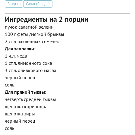
Закуска
Салат (блюдо)
Ингредиенты на 2 порции
пучок салатной зелени
100 г феты /мягкой брынзы
2 ст.л тыквенных семечек
Для заправки:
1 ч.л. меда
1 ст.л. лимонного сока
3 ст.л. оливкового масла
черный перец
соль
Для пряной тыквы:
четверть средней тыквы
щепотка кориандра
щепотка зиры
черный перец
соль