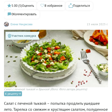
5.00 (5)
Оценить
В избранное
Поделиться
0
Комментировать
Елена Некрасова
15 июля 2025 г.
Участник конкурса
Салат с печеной тыквой и брынзой
(Фото: Фото автора рецепта)
К рецепту
Салат с печеной тыквой – попытка продлить ушедшее
лето. Тарелка со свежим и хрустящим салатом, полуденное