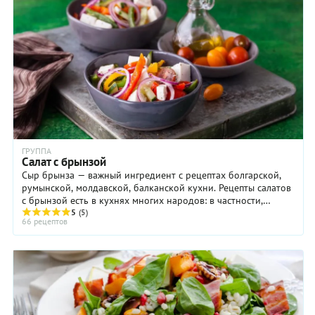
ГРУППА
Салат с брынзой
Сыр брынза — важный ингредиент с рецептах болгарской,
румынской, молдавской, балканской кухни. Рецепты салатов
с брынзой есть в кухнях многих народов: в частности,
болгары, сербы, албанцы и ...
5
(5)
66 рецептов