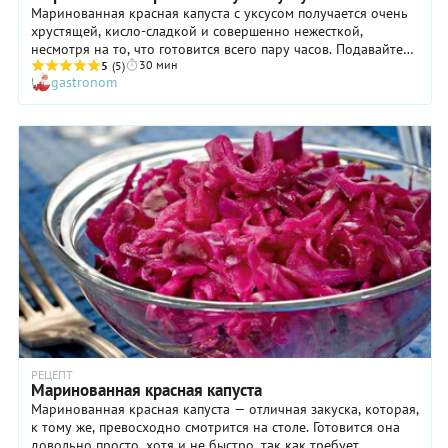
Маринованная красная капуста с уксусом получается очень
хрустящей, кисло-сладкой и совершенно нежесткой,
несмотря на то, что готовится всего пару часов. Подавайте
30 мин
ее в качестве гарнира к жирному мясу, птице, рису,
5
(5)
gastronom
картофелю или как самостоятельную закуску с ломтиком
свежего бородинского хлеба. Для маринования выбирайте
небольшие плотные кочаны красной капусты и крупные
яблоки поздних осенних сортов. Такие овощи и фрукты
лучше сохраняют форму и остаются сочными под
воздействием уксусной кислоты в маринаде.
РЕЦЕПТ
Маринованная красная капуста
Маринованная красная капуста — отличная закуска, которая,
к тому же, превосходно смотрится на столе. Готовится она
довольно просто, хотя и не быстро, так как требует