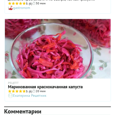
30 мин
просаливания в течение двух дней. Что ж, это необходимо,
5
(6)
gastronom
чтобы нашинкованная красная капуста стала мягче и лучше
потом пропиталась маринадом! Радует то, что постоянного
контроля эта заготовка не требует, поэтому ваше участие,
хотя и растянутое во времени, будет почти незаметным.
Обратите внимание: мариновать капусту мы предлагаем с
использованием красного винного уксуса. Если у вас дома
нет такого, возьмите обычный столовый или тот же
яблочный.
РЕЦЕПТ
Маринованная краснокачанная капуста
20 мин
5
(6)
Екатерина Решетник
Комментарии