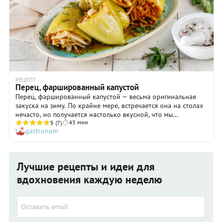
РЕЦЕПТ
Перец, фаршированный капустой
Перец, фаршированный капустой — весьма оригинальная
закуска на зиму. По крайне мере, встречается она на столах
нечасто, но получается настолько вкусной, что мы
45 мин
настоятельно рекомендуем сделать ее по нашему
5
(7)
gastronom
пошаговому рецепту. Перец, фаршированный капустой,
имеет яркий пряный вкус и очень аппетитный аромат.
Достигается это, во-первых, за счет начинки, в состав
которой входит не только капуста, но и морковь с луком и
Лучшие рецепты и идеи для
чесноком. Во-вторых, благодаря пикантному маринаду с
кориандром и семенами горчицы. Даже если у вас нет
вдохновения каждую неделю
большого опыта в домашних заготовках, не переживайте — у
вас непременно всё получится.