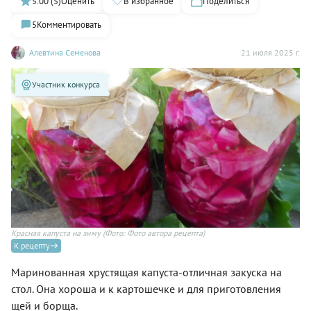
5.00 (5)
Оценить
В избранное
Поделиться
5
Комментировать
Алевтина Семенова
21 июля 2025 г.
Участник конкурса
Красная капуста на зиму
(Фото: Фото автора рецепта)
К рецепту
Маринованная хрустящая капуста-отличная закуска на
стол. Она хороша и к картошечке и для приготовления
щей и борща.