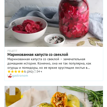
РЕЦЕПТ
Маринованная капуста со свеклой
Маринованная капуста со свеклой – замечательная
домашняя история. Конечно, она не так популярна, как
огурцы и помидоры, но ее яркие хрустящие листья в
24 ч
кисловатом маринаде тоже не затеряются на столе. Капусту
5
(292)
gastronom
хорошо подавать в качестве закуски, использовать для
салатов – для того же винегрета, например, или подать с
вареной картошкой и мясом. А еще маринованная капуста –
отличный ингредиент для бургеров и сендвичей.