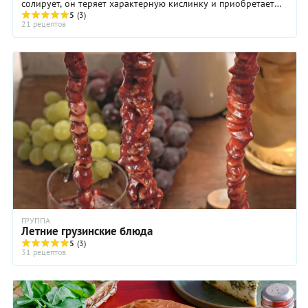
солирует, он теряет характерную кислинку и приобретает
сложный, практически неузнаваемый вкус, ...
5
(3)
21 рецептов
ГРУППА
Летние грузинские блюда
5
(3)
31 рецептов