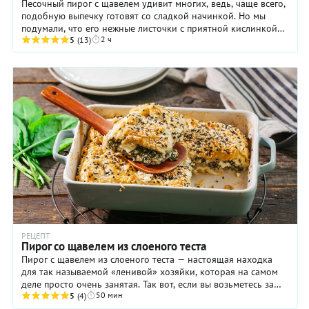
Песочный пирог с щавелем удивит многих, ведь, чаще всего,
подобную выпечку готовят со сладкой начинкой. Но мы
подумали, что его нежные листочки с приятной кислинкой
2 ч
отлично проявят себя в столь ...
5
(13)
РЕЦЕПТ
Пирог со щавелем из слоеного теста
Пирог с щавелем из слоеного теста — настоящая находка
для так называемой «ленивой» хозяйки, которая на самом
деле просто очень занятая. Так вот, если вы возьметесь за
50 мин
наш рецепт, то действительно ...
5
(4)