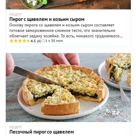
РЕЦЕПТ
Пирог с щавелем и козьим сыром
Основу пирога со щавелем и козьим сыром составляет
готовое замороженное слоеное тесто, что значительно
облегчает задачу хозяйке. То есть, никакого трудоемкого
1 ч 30 мин
замешивания и гадания «получится-не ...
4.5
(4)
РЕЦЕПТ
Песочный пирог со щавелем