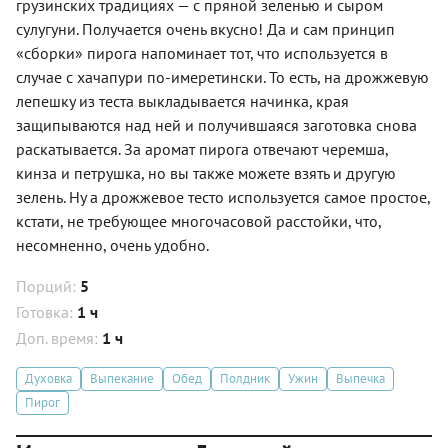
грузинских традициях — с пряной зеленью и сыром
сулугуни. Получается очень вкусно! Да и сам принцип
«сборки» пирога напоминает тот, что используется в
случае с хачапури по-имеретински. То есть, на дрожжевую
лепешку из теста выкладывается начинка, края
защипываются над ней и получившаяся заготовка снова
раскатывается. За аромат пирога отвечают черемша,
кинза и петрушка, но вы также можете взять и другую
зелень. Ну а дрожжевое тесто используется самое простое,
кстати, не требующее многочасовой расстойки, что,
несомненно, очень удобно.
Порций:
5
Готовка:
1 ч
Доп. время:
1 ч
Духовка
Выпекание
Обед
Полдник
Ужин
Выпечка
Пирог