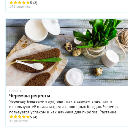
5
(2)
192 рецептов
ГРУППА
Черемша рецепты
Черемшу (медвежий лук) едят как в свежем виде, так и
используют её в салатах, супах, овощных блюдах. Черемша
пользуется успехом и как начинка для пирогов. Растение
также солят и маринуют ...
5
(4)
42 рецептов