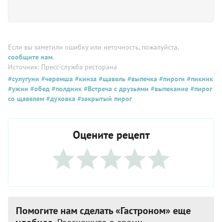
Если вы заметили ошибку или неточность, пожалуйста,
сообщите нам
.
Источник: Пресс-служба ресторана
#сулугуни
#черемша
#кинза
#щавель
#выпечка
#пироги
#пикник
#ужин
#обед
#полдник
#Встреча с друзьями
#выпекание
#пирог
со щавелем
#духовка
#закрытый пирог
Оцените рецепт
Помогите нам сделать «Гастроном» еще