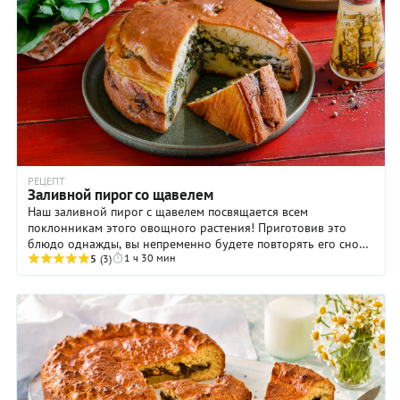
РЕЦЕПТ
Заливной пирог со щавелем
Наш заливной пирог с щавелем посвящается всем
поклонникам этого овощного растения! Приготовив это
блюдо однажды, вы непременно будете повторять его снова
1 ч 30 мин
— по собственному желанию или по просьбам ...
5
(3)