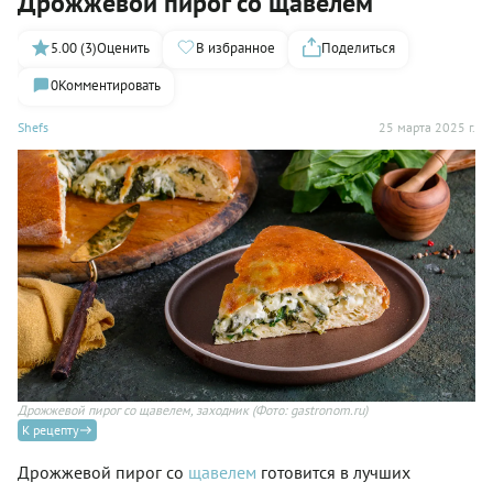
Дрожжевой пирог со щавелем
5.00 (3)
Оценить
В избранное
Поделиться
0
Комментировать
Shefs
25 марта 2025 г.
Дрожжевой пирог со щавелем, заходник
(Фото: gastronom.ru)
К рецепту
Дрожжевой пирог со
щавелем
готовится в лучших