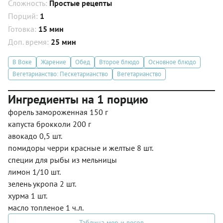
Сложность:
Простые рецепты
Порций:
1
Готовка:
15 мин
Доп. время:
25 мин
В Воке
Жарение
Обед
Второе блюдо
Основное блюдо
Вегетарианство: Пескетарианство
Вегетарианство
Ингредиенты на 1 порцию
форель замороженная 150 г
капуста брокколи 200 г
авокадо 0,5 шт.
помидоры черри красные и желтые 8 шт.
специи для рыбы из мельницы
лимон 1/10 шт.
зелень укропа 2 шт.
хурма 1 шт.
масло топленое 1 ч.л.
Таблица мер и весов