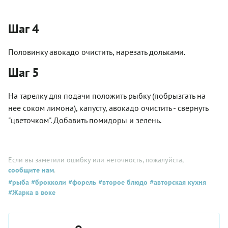
Шаг 4
Половинку авокадо очистить, нарезать дольками.
Шаг 5
На тарелку для подачи положить рыбку (побрызгать на
нее соком лимона), капусту, авокадо очистить - свернуть
"цветочком". Добавить помидоры и зелень.
Если вы заметили ошибку или неточность, пожалуйста,
сообщите нам
.
#рыба
#брокколи
#форель
#второе блюдо
#авторская кухня
#Жарка в воке