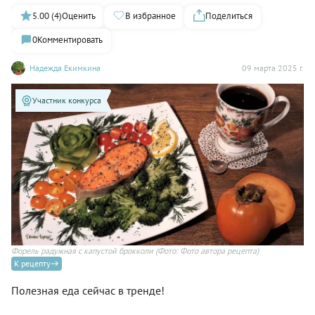
5.00 (4)
Оценить
В избранное
Поделиться
0
Комментировать
Надежда Екимкина
09 марта 2025 г.
Участник конкурса
Форель радужная с капустой брокколи
(Фото: Фото автора рецепта)
К рецепту
Полезная еда сейчас в тренде!