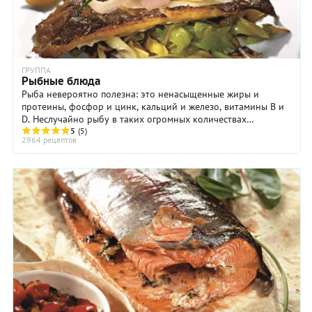
ГРУППА
Рыбные блюда
Рыба невероятно полезна: это ненасыщенные жиры и
протеины, фосфор и цинк, кальций и железо, витамины B и
D. Неслучайно рыбу в таких огромных количествах
вылавливают в океанах, озёрах и реках, разводят ...
5
(5)
2964 рецептов