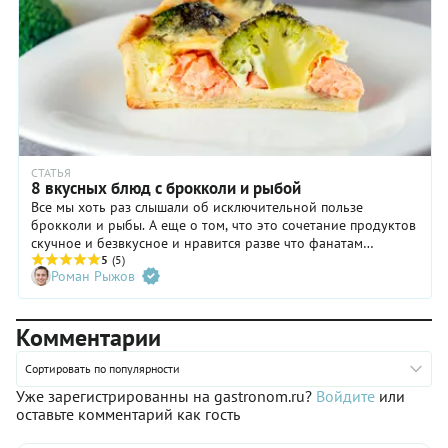
СТАТЬЯ
8 вкусных блюд с брокколи и рыбой
Все мы хоть раз слышали об исключительной пользе
брокколи и рыбы. А еще о том, что это сочетание продуктов
скучное и безвкусное и нравится разве что фанатам
здорового образа жизни. На самом деле при умелом
5
(5)
Роман Рыжов
подходе дуэт брокколи и рыбы превращается во вкусную
пищу, способную улучшить самочувствие и настроение.
Кроме того, блюда из этих ингредиентов хороши как для
Комментарии
будничного, так и для праздничного меню.
Сортировать по популярности
Уже зарегистрированны на gastronom.ru?
Войдите
или
оставьте комментарий как гость