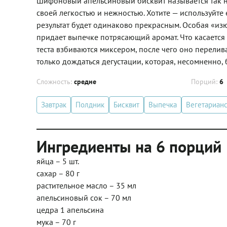
Шифоновый апельсиновый бисквит называется так не
своей легкостью и нежностью. Хотите — используйте 
результат будет одинаково прекрасным. Особая «из
придает выпечке потрясающий аромат. Что касается 
теста взбиваются миксером, после чего оно перелива
только дождаться дегустации, которая, несомненно,
Сложность:
средне
Порций:
6
Завтрак
Полдник
Бисквит
Выпечка
Вегетарианс
Ингредиенты на 6 порций
яйца – 5 шт.
сахар – 80 г
растительное масло – 35 мл
апельсиновый сок – 70 мл
цедра 1 апельсина
мука – 70 г