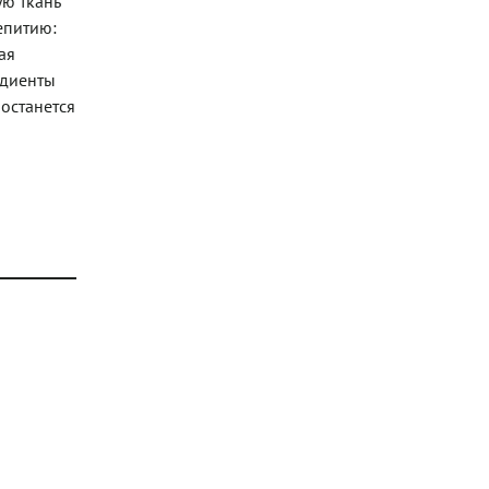
ую ткань
аепитию:
ая
едиенты
 останется