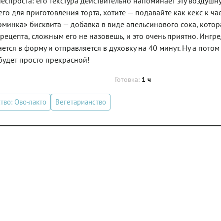
спроста: его текстура действительно напоминает эту воздушн
его для приготовления торта, хотите — подавайте как кекс к ч
юминка» бисквита — добавка в виде апельсинового сока, котор
рецепта, сложным его не назовешь, и это очень приятно. Ингр
ется в форму и отправляется в духовку на 40 минут. Ну а потом
 будет просто прекрасной!
Готовка:
1 ч
тво: Ово-лакто
Вегетарианство