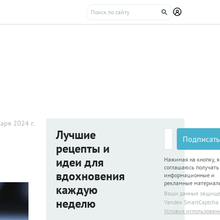
аря 2024 г.
Лучшие
Подписать
рецепты и
идеи для
Нажимая на кнопку, я
соглашаюсь получать
вдохновения
информационные и
рекламные материал
каждую
Ваши данные защищ
неделю
Yandex SmartCaptcha
Условия использован