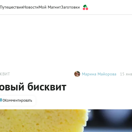
Путешествия
Новости
Мой Магнит
Заготовки
КВИТ
Марина Майорова
15 янв
овый бисквит
0
Комментировать