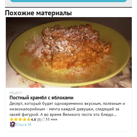
Похожие материалы
РЕЦЕПТ
Постный крамбл с яблоками
Десерт, который будет одновременно вкусным, полезным и
низкокалорийным - мечта каждой девушки, следящей за
своей фигурой. А во время Великого поста это блюдо
35 мин
скрасит нехитрую трапезу и привнесет нотки медово-
4.8
(5)
Ольга М
яблочного аромата...