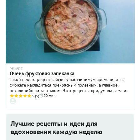
РЕЦЕПТ
Очень фруктовая запеканка
Такой просто рецепт займет у вас минимум времени, и вы
сможете насладиться прекрасным полезным, а главное,
некалорийным завтраком. Этот рецепт я придумала сама и
20 мин
очень его люблю за то, что в нем фруктов больше, чем
5
(5)
творога. Выпекаясь, фрукты дают много сока, поэтому
запеканка получается очень сладенькая.
Лучшие рецепты и идеи для
вдохновения каждую неделю