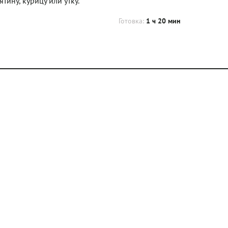
тину, курицу или утку.
Готовка:
1 ч 20 мин