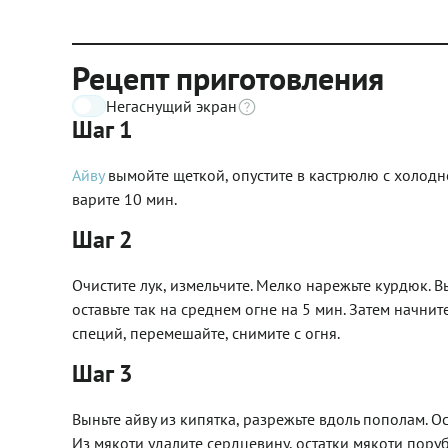
Рецепт приготовления
Негаснущий экран
Шаг 1
Айву
вымойте щеткой, опустите в кастрюлю с холодно
варите 10 мин.
Шаг 2
Очистите лук, измельчите. Мелко нарежьте курдюк. 
оставьте так на среднем огне на 5 мин. Затем начни
специй, перемешайте, снимите с огня.
Шаг 3
Выньте айву из кипятка, разрежьте вдоль пополам. О
Из мякоти удалите сердцевину, остатки мякоти пору