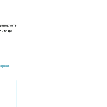
аршируйте
айте до
ворода