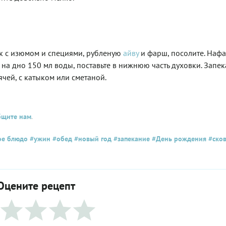
ук с изюмом и специями, рубленую
айву
и фарш, посолите. Наф
 на дно 150 мл воды, поставьте в нижнюю часть духовки. Запек
чей, с катыком или сметаной.
бщите нам
.
ое блюдо
#ужин
#обед
#новый год
#запекание
#День рождения
#ско
Оцените рецепт