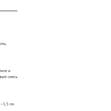
онь,
лите и
вьте смесь
–1,5 см.