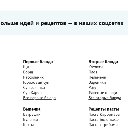
ольше идей и рецептов — в наших соцсетях
Первые блюда
Вторые блюда
Щи
Котлеты
Борщ
Плов
Рассольник
Пельмени
Гороховый суп
Вареники
Суп солянка
Рагу
Суп Харчо
Тушеные овощи
Все первые блюда
Все вторые блюда
Выпечка
Рецепты пасты
Ватрушки
Паста Карбонара
Булочки
Паста Болоньезе
Кексы
Паста с грибами