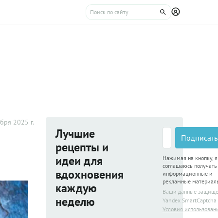
бря 2025 г.
Лучшие
Подписать
рецепты и
идеи для
Нажимая на кнопку, я
соглашаюсь получать
вдохновения
информационные и
рекламные материал
каждую
Ваши данные защищ
неделю
Yandex SmartCaptcha
Условия использован