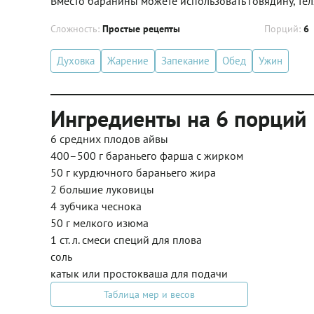
Вместо баранины можете использовать говядину, теля
Сложность:
Простые рецепты
Порций:
6
Духовка
Жарение
Запекание
Обед
Ужин
Ингредиенты на 6 порций
6 средних плодов айвы
400–500 г бараньего фарша с жирком
50 г курдючного бараньего жира
2 большие луковицы
4 зубчика чеснока
50 г мелкого изюма
1 ст. л. смеси специй для плова
соль
катык или простокваша для подачи
Таблица мер и весов