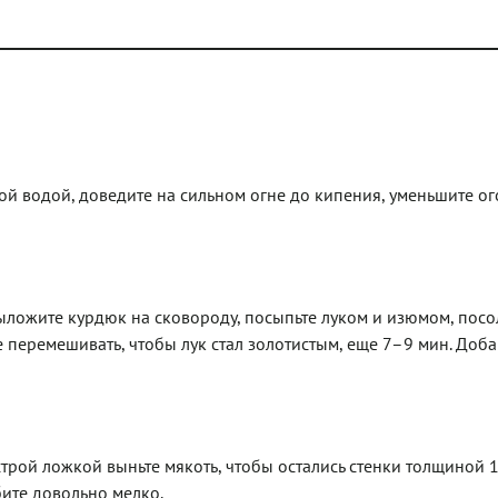
й водой, доведите на сильном огне до кипения, уменьшите ог
Выложите курдюк на сковороду, посыпьте луком и изюмом, посо
те перемешивать, чтобы лук стал золотистым, еще 7–9 мин. Доба
строй ложкой выньте мякоть, чтобы остались стенки толщиной 1
бите довольно мелко.