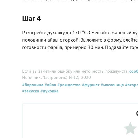
Шаг 4
Разогрейте духовку до 170 °С. Смешайте жареный л
половинки айвы с горкой. Выложите в форму, влейте
готовности фарша, примерно 30 мин. Подавайте горя
Если вы заметили ошибку или неточность, пожалуйста,
соо
Источник: "Гастрономъ"
, №12
, 2020
#баранина
#айва
#рождество
#фуршет
#масленица
#втор
#закуска
#духовка